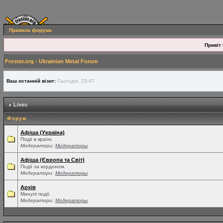
Правила форума
Привіт 
Froster.org - Ukrainian Metal Forum
Ваш останній візит:
Сьогодні, 23:47
Lives
Форум
Афіша (Україна)
Події в країні.
Модератори:
Модераторы
Афіша (Європа та Світ)
Події за кордоном.
Модератори:
Модераторы
Архів
Минулі події.
Модератори:
Модераторы