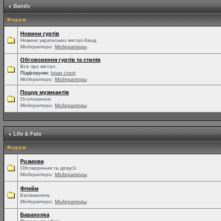
Bands
Форум
Новини гуртів
Новини українських метал-банд.
Модератори:
Модераторы
Обговорення гуртів та стилів
Все про метал.
Підфоруми:
Інши стилі
Модератори:
Модераторы
Пошук музикантів
Оголошення.
Модератори:
Модераторы
Life & Fate
Форум
Розмови
Обговорення та діскусії.
Модератори:
Модераторы
Флейм
Балаканина.
Модератори:
Модераторы
Барахолка