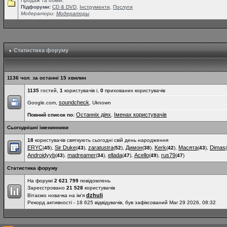
Продаж та обмін.
Підфоруми:
СD & DVD
,
Інструменти
,
Послуги
Модератори:
Модераторы
Статистика форуму
1136 чол. за останні 15 хвилин
1135
гостей,
1
користувачів і,
0
прихованих користувачів
soundcheck
Google.com,
, Uknown
Останніх діях
Іменах користувачів
Повний список по:
,
Сьогоднішні іменинники
18
користувачів святкують сьогодні свій день народження
ERYC
Sir Duke
zaratustra
Димон
Kerk
Масята
Dimas
(
45
),
(
43
),
(
52
),
(
38
),
(
42
),
(
43
),
(
Androidyyb
madreamer
ellada
Acello
rus79
(
43
),
(
34
),
(
47
),
(
49
),
(
47
)
Статистика форуму
На форумі
2 621 799
повідомлень
Зареєстровано
21 528
користувачів
dzhuli
Вітаємо новачка на ім'я
Рекорд активності - 18 625 відвідувачів, був зафіксований Mar 29 2026, 08:32