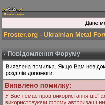
Правила форума
Дане м
Froster.org - Ukrainian Metal Fo
Повідомлення Форуму
Виявлена помилка. Якщо Вам невідом
розділів допомоги.
Виявлено помилку:
У Вас немає прав використання цієї ф
використовуючи форму авторизації ни