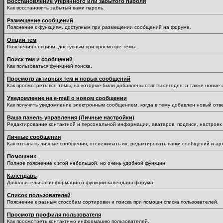
Восстановление утерянного или забытого пароля
Как восстановить забытый вами пароль.
Размещение сообщений
Пояснение к функциям, доступным при размещении сообщений на форуме.
Опции тем
Пояснения к опциям, доступным при просмотре темы.
Поиск тем и сообщений
Как пользоваться функцией поиска.
Просмотр активных тем и новых сообщений
Как просмотреть все темы, на которые были добавлены ответы сегодня, а также новые
Уведомление на е-mail о новом сообщении
Как получить уведомление электронным сообщением, когда в тему добавлен новый отве
Ваша панель управления (Личные настройки)
Редактирование контактной и персональной информации, аватаров, подписи, настроек 
Личные сообщения
Как отсылать личные сообщения, отслеживать их, редактировать папки сообщений и ар
Помошник
Полное пояснение к этой небольшой, но очень удобной функции
Календарь
Дополнительная информация о функции календаря форума.
Список пользователей
Пояснение к разным способам сортировки и поиска при помощи списка пользователей.
Просмотр профиля пользователя
Как просмотреть контактную информацию пользователей.