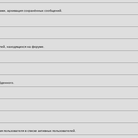
мами, архивация сохранённых сообщений.
елей, находящихся на форуме.
йденного.
мя пользователя в списке активных пользователей.