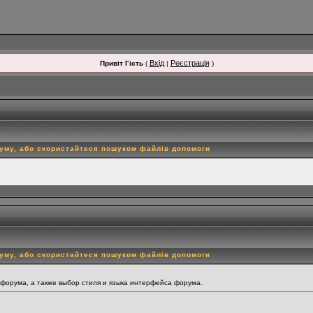
Вхід
Реєстрація
Привіт Гість
(
|
)
руму, або скористайтеся пошуком файлів допомоги
руму, або скористайтеся пошуком файлів допомоги
 форума, а также выбор стиля и языка интерфейса форума.