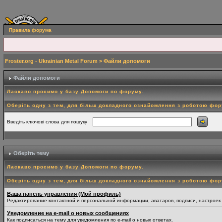
Правила форума
Froster.org - Ukrainian Metal Forum
> Файли допомоги
Файли допомоги
Ласкаво просимо у базу Допомоги по форуму.
Оберіть одну з тем, для більш докладного ознайомлення з роботою фо
Введіть ключові слова для пошуку
Оберіть тему
Ласкаво просимо у базу Допомоги по форуму.
Оберіть одну з тем, для більш докладного ознайомлення з роботою фо
Ваша панель управления (Мой профиль)
Редактирование контактной и персональной информации, аватаров, подписи, настроек
Уведомление на e-mail о новых сообщениях
Как подписаться на тему для уведомления по e-mail о новых ответах.