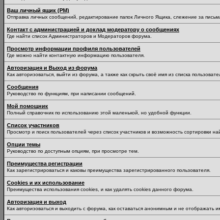
Ваш личный ящик (PM)
Отправка личных сообщений, редактирование папок Личного Ящика, слежение за пись
Контакт с администрацией и доклад модератору о сообщениях
Где найти список Администраторов и Модераторов форума.
Просмотр информации профиля пользователей
Где можно найти контактную информацию пользователя.
Авторизация и Выход из форума
Как авторизоваться, выйти из форума, а также как скрыть своё имя из списка пользоват
Сообщения
Руководство по функциям, при написании сообщений.
Мой помощник
Полный справочник по использованию этой маленькой, но удобной функции.
Список участников
Просмотр и поиск пользователей через список участников и возможность сортировки на
Опции темы
Руководство по доступным опциям, при просмотре тем.
Преимущества регистрации
Как зарегистрироваться и каковы преимущества зарегистрированного пользователя.
Cookies и их использование
Преимущества использования cookies, и как удалять cookies данного форума.
Авторизация и выход
Как авторизоваться и выходить с форума, как оставаться анонимным и не отображать и