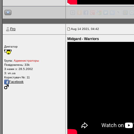
Fro
Aug 14 2021, 04:42
Midgard - Warriors
Диктатор
Група:
Администраторы
Повідомлень:
33k
З нами з: 28.5.2002
З: vn.ua
Користувач №: 11
Facebook