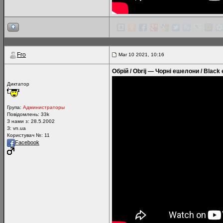
Fro
Mar 10 2021, 10:16
Обрій / Obrij — Чорні ешелони / Black
Диктатор
Група:
Администраторы
Повідомлень:
33k
З нами з: 28.5.2002
З: vn.ua
Користувач №: 11
Facebook