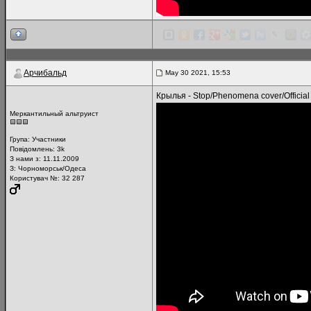
Арчибальд
May 30 2021, 15:53
Крылья - Stop/Phenomena cover/Official
Меркантильный альтруист
Група:
Участники
Повідомлень:
3k
З нами з: 11.11.2009
З: Чорноморськ/Одеса
Користувач №: 32 287