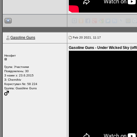
Gasoline Guns
Feb 20 2021, 11:17
Gasoline Guns - Under Wicked Sky (offi
Неофит
Група:
Участники
Повідомлень:
30
З нами з: 23.6.2015
З: Chernihiv
Користувач №: 58 224
Группа: Gasӧline Guns