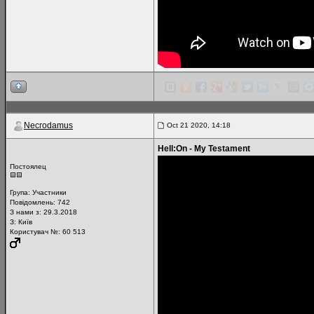
Necrodamus
Oct 21 2020, 14:18
Hell:On - My Testament
Постоялец
Група:
Участники
Повідомлень:
742
З нами з: 29.3.2018
З: Київ
Користувач №: 60 513