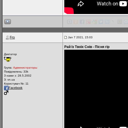
Fro
Jan 7 2021, 15:03
Рай Із Твоїх Снів - Пісня гір
Диктатор
Група:
Администраторы
Повідомлень:
33k
З нами з: 28.5.2002
З: vn.ua
Користувач №: 11
Facebook