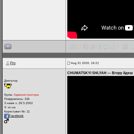
Fro
Aug 31 2020, 16:21
CHUMATSKYI SHLYAH — Вгору йдеш
Диктатор
Група:
Администраторы
Повідомлень:
33k
З нами з: 28.5.2002
З: vn.ua
Користувач №: 11
Facebook