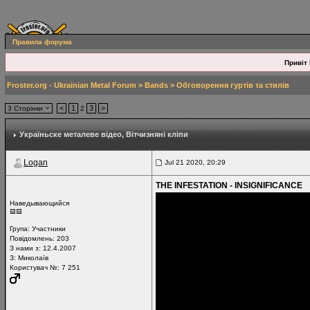
Правила форума
Привіт 
Froster.org - Ukrainian Metal Forum
>
Bands
>
Обговорення гуртів та стилів
<
1
3
>
3 Сторінки
2
Україньске металеве відео
, Вітчизняні кліпи
Logan
Jul 21 2020, 20:29
THE INFESTATION - INSIGNIFICANCE
Наведывающийся
Група:
Участники
Повідомлень:
203
З нами з: 12.4.2007
З: Миколаїв
Користувач №: 7 251