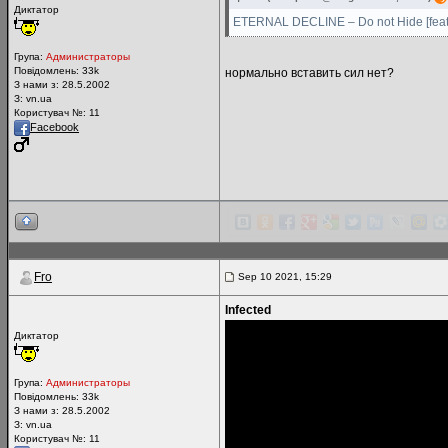
Диктатор
ETERNAL DECLINE – Do not Hide [feat
Група:
Администраторы
Повідомлень:
33k
нормально вставить сил нет?
З нами з: 28.5.2002
З: vn.ua
Користувач №: 11
Facebook
Fro
Sep 10 2021, 15:29
Infected
Диктатор
Група:
Администраторы
Повідомлень:
33k
З нами з: 28.5.2002
З: vn.ua
Користувач №: 11