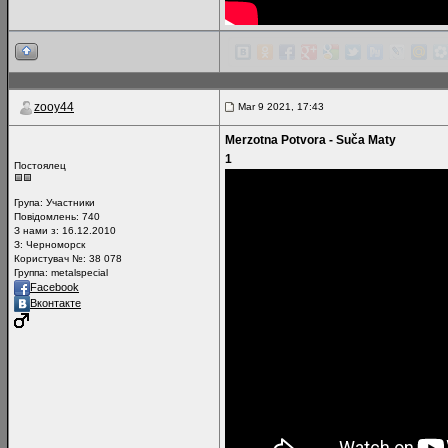
zooy44
Mar 9 2021, 17:43
Merzotna Potvora - Suča Maty
1
Постоялец
Група:
Участники
Повідомлень:
740
З нами з: 16.12.2010
З: Черноморск
Користувач №: 38 078
Группа: metalspecial
Facebook
Вконтакте