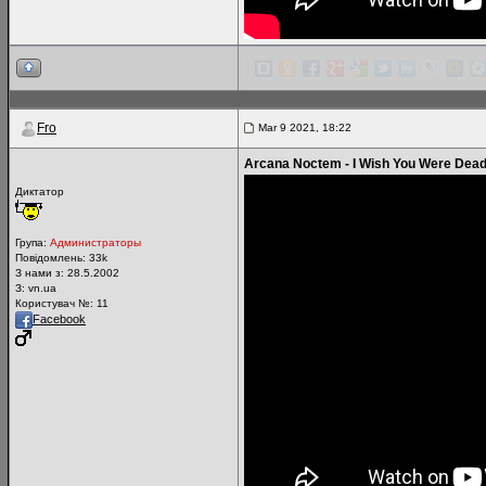
Fro
Mar 9 2021, 18:22
Arcana Noctem - I Wish You Were Dea
Диктатор
Група:
Администраторы
Повідомлень:
33k
З нами з: 28.5.2002
З: vn.ua
Користувач №: 11
Facebook