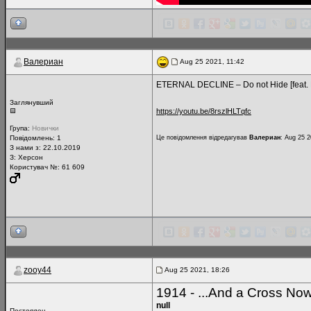
Валериан
Aug 25 2021, 11:42
ETERNAL DECLINE – Do not Hide [feat.
Заглянувший
https://youtu.be/8rszlHLTqfc
Група:
Новички
Повідомлень:
1
Це повідомлення відредагував
Валериан
: Aug 25 2
З нами з: 22.10.2019
З: Херсон
Користувач №: 61 609
zooy44
Aug 25 2021, 18:26
1914 - ...And a Cross Now 
null
Постоялец