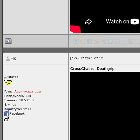
Fro
Oct 17 2020, 07:17
CrossChains - Deathgrip
Диктатор
Група:
Администраторы
Повідомлень:
33k
З нами з: 28.5.2002
З: vn.ua
Користувач №: 11
Facebook