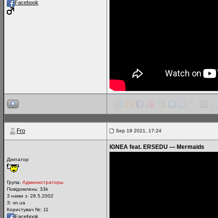
Facebook
Fro
Sep 19 2021, 17:24
IGNEA feat. ERSEDU — Mermaids
Диктатор
Група:
Администраторы
Повідомлень:
33k
З нами з: 28.5.2002
З: vn.ua
Користувач №: 11
Facebook