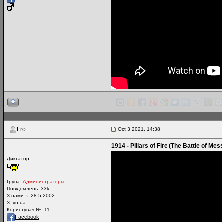
Fro
Oct 3 2021, 14:38
1914 - Pillars of Fire (The Battle of Mes
Диктатор
Група:
Администраторы
Повідомлень:
33k
З нами з: 28.5.2002
З: vn.ua
Користувач №: 11
Facebook