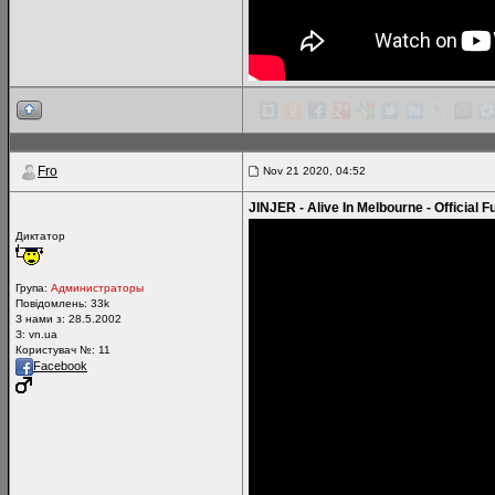
Fro
Nov 21 2020, 04:52
JINJER - Alive In Melbourne - Official F
Диктатор
Група:
Администраторы
Повідомлень:
33k
З нами з: 28.5.2002
З: vn.ua
Користувач №: 11
Facebook