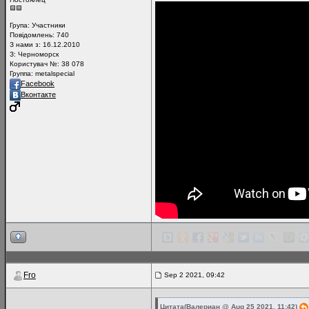
Група:
Участники
Повідомлень:
740
З нами з: 16.12.2010
З: Черноморск
Користувач №: 38 078
Группа: metalspecial
Facebook
Вконтакте
Fro
Sep 2 2021, 09:42
Цитата(Валериан @ Aug 25 2021, 11:42)