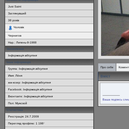
Just Saint
Заглянувший
38
років
Чоловік
Чернигов
Нар.:
Липень-9-1988
Захоплення
Інформація відсутня
Інша інформація
Про себе
Комент
Группа:
Інформація відсутня
Имя: Лёня
Вміст
жж-юзер:
Інформація відсутня
Facebook:
Інформація відсутня
--------------------
Вконтакте:
Інформація відсутня
Ваша подпись слиш
Пол: Мужской
Статистика
Реєстрація: 24.7.2009
Перегляд профілю: 1 198
*