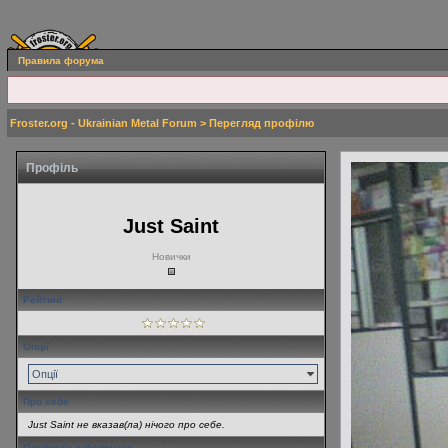
Правила форума
Froster.org - Ukrainian Metal Forum
> Перегляд профілю
Профіль
Just Saint
Новички
Рейтинг
Опції
Опції
Про себе
Just Saint не вказав(ла) нічого про себе.
Особиста інформація