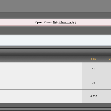
Вхід
Реєстрація
Привіт Гість
(
|
)
Тем
В
18
35
6 737