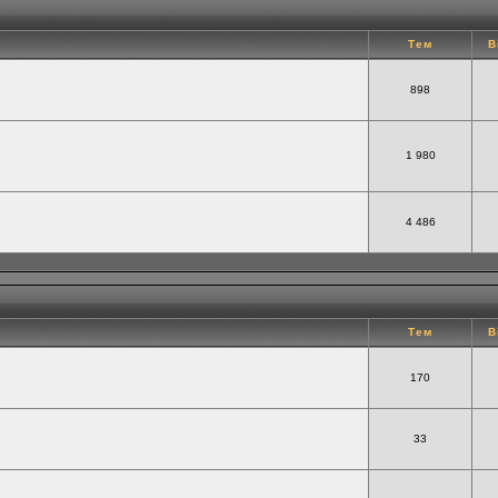
Тем
В
898
1 980
4 486
Тем
В
170
33