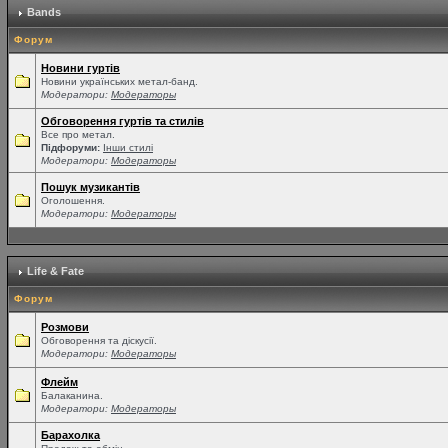
Bands
Форум
Новини гуртів
Новини українських метал-банд.
Модератори:
Модераторы
Обговорення гуртів та стилів
Все про метал.
Підфоруми:
Інши стилі
Модератори:
Модераторы
Пошук музикантів
Оголошення.
Модератори:
Модераторы
Life & Fate
Форум
Розмови
Обговорення та діскусії.
Модератори:
Модераторы
Флейм
Балаканина.
Модератори:
Модераторы
Барахолка