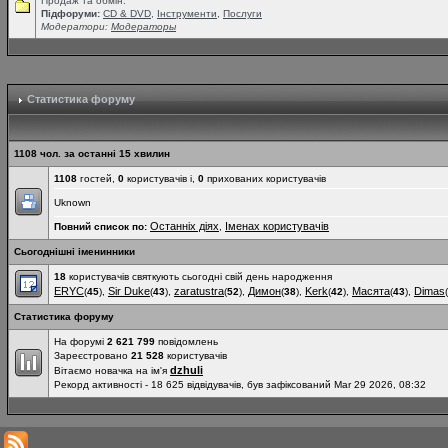
Продаж та обмін.
Підфоруми:
СD & DVD
,
Інструменти
,
Послуги
Модератори:
Модераторы
Статистика форуму
1108 чол. за останні 15 хвилин
1108
гостей,
0
користувачів і,
0
прихованих користувачів
Uknown
Останніх діях
Іменах користувачів
Повний список по:
,
Сьогоднішні іменинники
18
користувачів святкують сьогодні свій день народження
ERYC
Sir Duke
zaratustra
Димон
Kerk
Масята
Dimas
(
45
),
(
43
),
(
52
),
(
38
),
(
42
),
(
43
),
(
Статистика форуму
На форумі
2 621 799
повідомлень
Зареєстровано
21 528
користувачів
dzhuli
Вітаємо новачка на ім'я
Рекорд активності - 18 625 відвідувачів, був зафіксований Mar 29 2026, 08:32