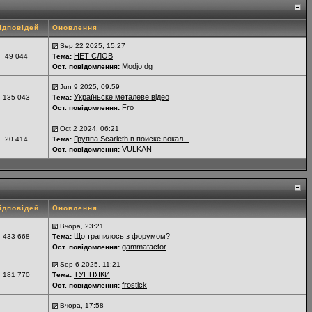
ідповідей
Оновлення
Sep 22 2025, 15:27
НЕТ СЛОВ
49 044
Тема:
Modjo dg
Ост. повідомлення:
Jun 9 2025, 09:59
Україньске металеве відео
135 043
Тема:
Fro
Ост. повідомлення:
Oct 2 2024, 06:21
Группа Scarleth в поиске вокал...
20 414
Тема:
VULKAN
Ост. повідомлення:
ідповідей
Оновлення
Вчора, 23:21
Що трапилось з форумом?
433 668
Тема:
gammafactor
Ост. повідомлення:
Sep 6 2025, 11:21
ТУПНЯКИ
181 770
Тема:
frostick
Ост. повідомлення:
Вчора, 17:58