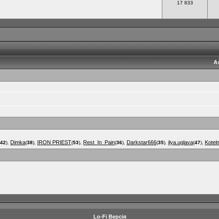
17 833
А
Dimka
IRON PRIEST
Rest_In_Pain
Darkstar666
ilya.uglava
Kotel
42
),
(
38
),
(
53
),
(
36
),
(
35
),
(
47
),
Lo-Fi Версія