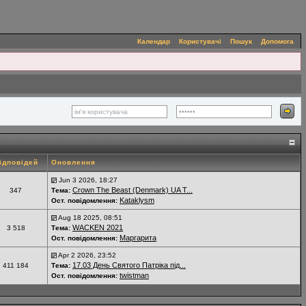
Календар
Користувачі
Пошук
Допомога
ідповідей
Оновлення
Jun 3 2026, 18:27
Crown The Beast (Denmark) UA T...
347
Тема:
Kataklysm
Ост. повідомлення:
Aug 18 2025, 08:51
WACKEN 2021
3 518
Тема:
Маргарита
Ост. повідомлення:
Apr 2 2026, 23:52
17.03 День Святого Патріка під...
411 184
Тема:
twistman
Ост. повідомлення: