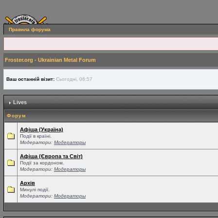
Правила форума
Froster.org - Ukrainian Metal Forum
Ваш останній візит:
Сьогодні, 06:57
Lives
Форум
Афіша (Україна)
Події в країні.
Модератори:
Модераторы
Афіша (Європа та Світ)
Події за кордоном.
Модератори:
Модераторы
Архів
Минулі події.
Модератори:
Модераторы