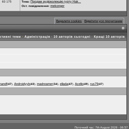
Продам аудіоколекцію гурту Hak...
83 175
Тема:
mekonger
Ост. повідомлення:
Видалити cookies
Відмітити усе прочитаним
·
ктивні теми
Адміністрація
10 авторів сьогодні
Кращі 10 авторів
·
·
·
mandf
Androidyyb
madreamer
ellada
Acello
rus79
(
47
),
(
43
),
(
34
),
(
47
),
(
49
),
(
47
)
Поточний час: 7th August 2026 - 06:57