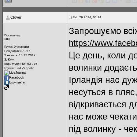
Clover
Feb 29 2024, 00:14
Запрошуємо всіх
Постоялец
https://www.face
Група:
Участники
Повідомлень:
716
Це день, коли до
З нами з: 16.12.2012
З: Kyiv
Користувач №: 53 076
волинки додаєть
Группа: Led Zeppelin
LiveJournal
Ірландія нас ду
Facebook
Вконтакте
несуться в пляс,
відкривається дл
нас може чекати
під волинку - че