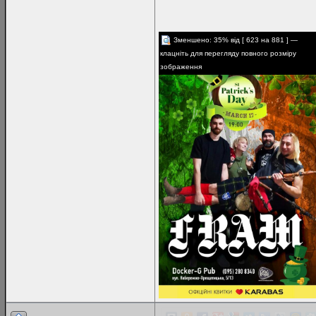
Зменшено: 35% від [ 623 на 881 ] —
клацніть для перегляду повного розміру
зображення