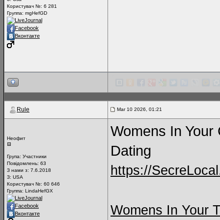
Користувач №: 6 281
Группа: mgHefGD
LiveJournal
Facebook
Вконтакте
Rule
Mar 10 2026, 01:21
Womens In Your C
Неофит
Dating
Група:
Участники
Повідомлень:
63
https://SecreLoca
З нами з: 7.6.2018
З: USA
Користувач №: 60 646
Группа: LindaHefGX
LiveJournal
Womens In Your 
Facebook
Вконтакте