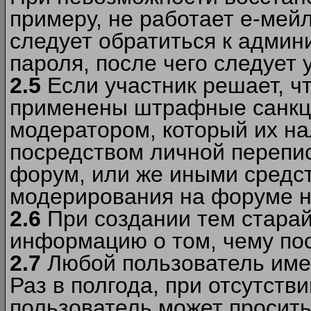
примеру, не работает е-мей
следует обратиться к админ
пароля, после чего следует 
2.5
Если участник решает, ч
применены штрафные санкци
модератором, который их н
посредством личной перепис
форум, или же иными средс
модерирования на форуме н
2.6
При создании тем старай
информацию о том, чему по
2.7
Любой пользователь име
Раз в полгода, при отсутст
пользователь может просить