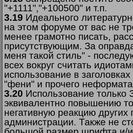
"+1111","+100500" и т.п.
3.19
Идеального литературно
на этом форуме от вас не т
менее грамотно писать, рас
присутствующим. За оправда
меня такой стиль" - последу
всех вокруг считать идиота
использование в заголовках 
"фени" и прочего неформата
3.20
Использование только 
эквивалентно повышению тон
негативную реакцию других
администрации. Также не ст
большой размер шрифта и/и