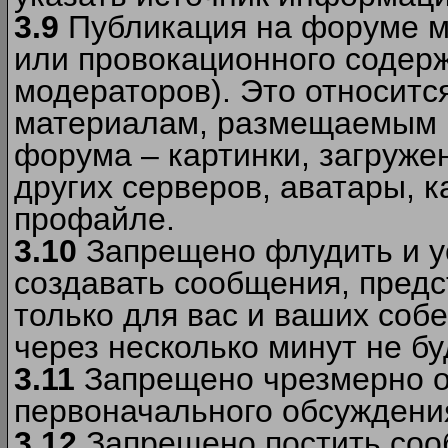
3.9
Публикация на форуме м
или провокационного содер
модераторов). Это относитс
материалам, размещаемым 
форума – картинки, загруже
других серверов, аватары, к
профайле.
3.10
Запрещено флудить и уст
создавать сообщения, пред
только для вас и ваших соб
через несколько минут не б
3.11
Запрещено чрезмерно о
первоначального обсуждения
3.12
Запрещено постить соо