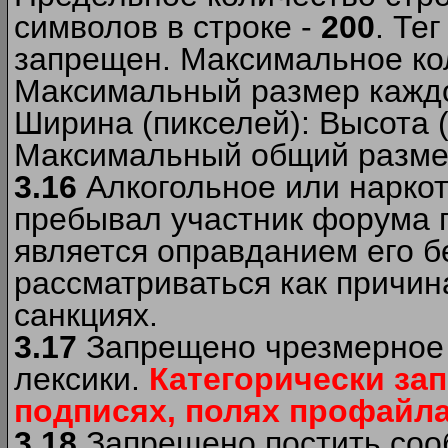
символов в строке -
200
. Те
запрещен. Максимальное ко
Максимальный размер каждо
Ширина (пикселей): Высота 
Максимальный общий размер
3.16
Алкогольное или наркот
пребывал участник форума п
является оправданием его б
рассматриваться как причи
санкциях.
3.17
Запрещено чрезмерное 
лексики.
Категорически за
подписях, полях профайла 
3.18
Запрещено постить сооб