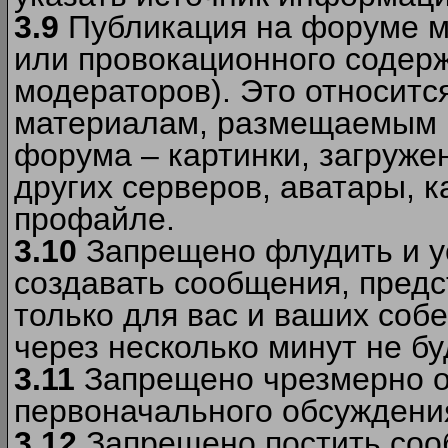
3.9
Публикация на форуме м
или провокационного содер
модераторов). Это относитс
материалам, размещаемым 
форума – картинки, загруже
других серверов, аватары, к
профайле.
3.10
Запрещено флудить и уст
создавать сообщения, пред
только для вас и ваших соб
через несколько минут не б
3.11
Запрещено чрезмерно о
первоначального обсуждения
3.12
Запрещено постить соо