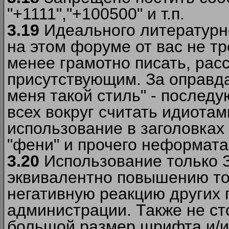
"+1111","+100500" и т.п.
3.19
Идеального литературно
на этом форуме от вас не т
менее грамотно писать, рас
присутствующим. За оправда
меня такой стиль" - последу
всех вокруг считать идиота
использование в заголовках 
"фени" и прочего неформата
3.20
Использование только 
эквивалентно повышению тон
негативную реакцию других
администрации. Также не ст
большой размер шрифта и/и