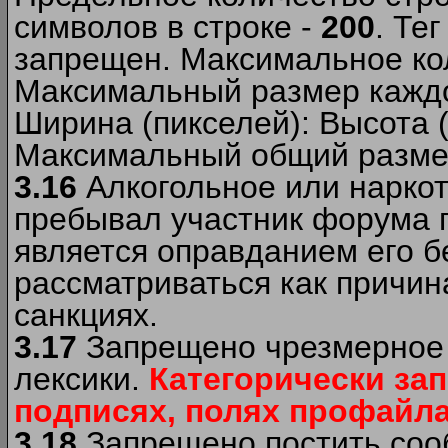
символов в строке -
200
. Те
запрещен. Максимальное ко
Максимальный размер каждо
Ширина (пикселей): Высота 
Максимальный общий размер
3.16
Алкогольное или наркот
пребывал участник форума п
является оправданием его б
рассматриваться как причи
санкциях.
3.17
Запрещено чрезмерное 
лексики.
Категорически за
подписях, полях профайла 
3.18
Запрещено постить сооб