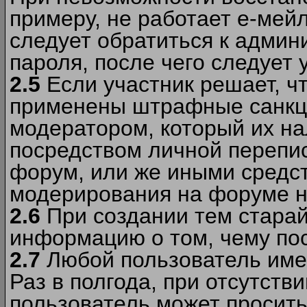
примеру, не работает е-мей
следует обратиться к админ
пароля, после чего следует 
2.5
Если участник решает, ч
применены штрафные санкци
модератором, который их н
посредством личной перепис
форум, или же иными средс
модерирования на форуме н
2.6
При создании тем старай
информацию о том, чему по
2.7
Любой пользователь име
Раз в полгода, при отсутст
пользователь может просить