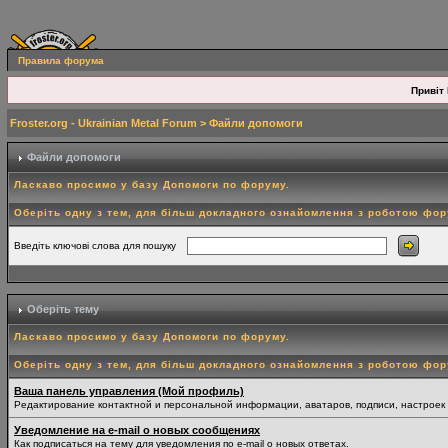
Правила форума
Привіт 
Froster.org - Ukrainian Metal Forum
> Файли допомоги
Файли допомоги
Ласкаво просимо у базу Допомоги по форуму.
Оберіть одну з тем, для більш докладного ознайомлення з роботою фо
Введіть ключові слова для пошуку
Оберіть тему
Ласкаво просимо у базу Допомоги по форуму.
Оберіть одну з тем, для більш докладного ознайомлення з роботою фо
Ваша панель управления (Мой профиль)
Редактирование контактной и персональной информации, аватаров, подписи, настроек
Уведомление на e-mail о новых сообщениях
Как подписаться на тему для уведомления по e-mail о новых ответах.