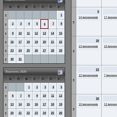
Н
П
В
С
Ч
П
С
9
»
1
14 іменинників
17 іменин
»
2
3
4
5
7
8
»
6
»
9
10
11
12
13
14
15
16
»
16
17
18
19
20
21
22
13 іменинників
10 іменин
»
23
24
25
26
27
28
29
»
»
30
31
23
Вересень 2026
12 іменинників
7 іменинн
Н
П
В
С
Ч
П
С
»
»
1
2
3
4
5
»
6
7
8
9
10
11
12
30
»
13
14
15
16
17
18
19
10 іменинників
13 іменин
»
»
20
21
22
23
24
25
26