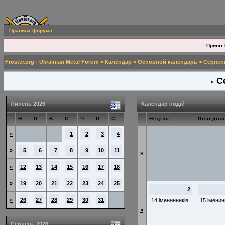
Правила форума
Привіт 
Froster.org - Ukrainian Metal Forum
>
Календар
>
Основной календарь
> Серпен
Се
«
Липень 2026
Календар подій
Н
П
В
С
Ч
П
С
Неділя
Понеділо
»
1
2
3
4
»
5
6
7
8
9
10
11
»
»
12
13
14
15
16
17
18
»
19
20
21
22
23
24
25
2
»
26
27
28
29
30
31
14 іменинників
15 іменин
»
Серпень 2026