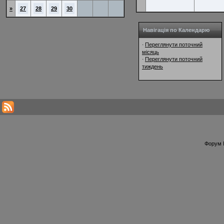
»
27
28
29
30
Навігація по Календарю
Переглянути поточний
·
місяць
Переглянути поточний
·
тиждень
Форум