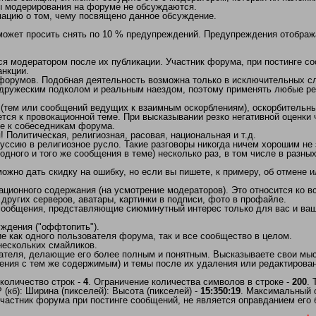
ы модерирования на форуме не обсуждаются.
мацию о том, чему посвящено данное обсуждение.
 может просить снять по 10 % предупреждений. Предупреждения отобра
 модератором после их публикации. Участник форума, при постинге соо
нкции.
/форумов. Подобная деятельность возможна только в исключительных сл
дружеским подколом и реальным наездом, поэтому применять любые рез
(тем или сообщений ведущих к взаимным оскорблениям), оскорбительны
тся к провокационной теме. При высказывании резко негативной оценки
ие к собеседникам форума.
Политическая, религиозная, расовая, национальная и т.д.
ссию в религиозное русло. Такие разговоры никогда ничем хорошим не 
одного и того же сообщения в теме) несколько раз, в том числе в разны
но дать скидку на ошибку, но если вы пишете, к примеру, об отмене ил
ационного содержания (на усмотрение модераторов). Это относится ко
 других серверов, аватары, картинки в подписи, фото в профайле.
 сообщения, представляющие сиюминутный интерес только для вас и ваш
ждения ("оффтопить").
 как одного пользователя форума, так и все сообщество в целом.
нескольких смайликов.
ателя, делающие его более полным и понятным. Высказываете свои мысл
ния с тем же содержимым) и темы после их удаления или редактирован
количество строк -
4
. Ограничение количества символов в строке -
200
.
кб): Ширина (пикселей): Высота (пикселей) -
15:350:19
. Максимальный 
частник форума при постинге сообщений, не является оправданием его 