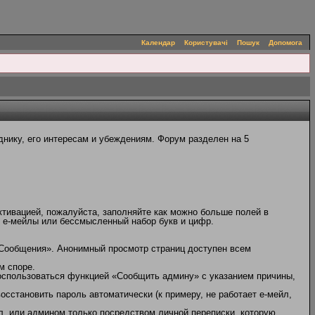
Календар
Користувачі
Пошук
Допомога
нику, его интересам и убеждениям. Форум разделен на 5
ктивацией, пожалуйста, заполняйте как можно больше полей в
, е-мейлы или бессмысленный набор букв и цифр.
 Сообщения». Анонимный просмотр страниц доступен всем
м споре.
оспользоваться функцией «Сообщить админу» с указанием причины,
сстановить пароль автоматически (к примеру, не работает е-мейл,
л, или админом только посредством личной переписки, которую