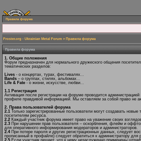
Правила форума
Froster.org - Ukrainian Metal Forum
> Правила форума
Правила форума
1. Общие положения
Форум предназначен для нормального дружеского общения посетителе
тематических разделов:
Lives
- о концертах, турах, фестивалях...
Bands
– о группах, стилях, альбомах...
Life & Fate
- о жизни, искусстве, любви...
1.1 Регистрация
Активация после регистрации на форуме проводится администрацией в
профиле правдивой информацией. Мы оставляем за собой право не ак
2. Права пользователей форума
2.1
Только зарегистрированные пользователи могут создавать новые 
посетителям ресурса.
2.2
Каждый участник форума имеет право на уважение своих взглядов 
2.3
При нарушении прав пользователя – оскорбления, флейм и оффто
для оперативного информирования модераторов и администраторов.
2.4
При потере пароля и других регистрационных данных, следует вос
прописанный в профайле) следует обратиться к администратору для р
2.5
Если участник решает, что к нему незаслуженно применены штраф