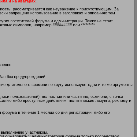
ла и на аватарах.
писать, рассматривается как неуважение к присутствующим. За
чески запрещено использование в заголовках и описаниях тем
угих посетителей форума и администрации. Также не стоит
овых символов, например ######### или *********.
зненно.
бан без предупреждений.
ение длительного времени по кругу используют одни и те же аргументы
писи пользователей), полностью или частично, если они, с точки
илию либо преступным действиям, политические лозунги, рекламу и
 форума в течение 1 месяца со дня регистрации, либо его
 выполнению участником.
или обжаловать у администраторов форума только посредством