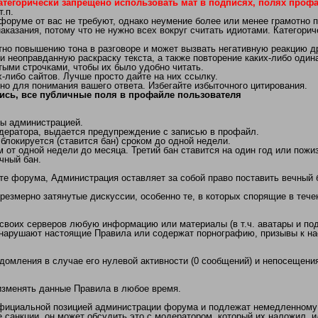
атегорически запрещено использовать мат в подписях, полях профай
.п.
 форуме от вас не требуют, однако неумение более или менее грамотно 
аказания, потому что не нужно всех вокруг считать идиотами. Категори
 повышению тона в разговоре и может вызвать негативную реакцию др
неоправданную раскраску текста, а также повторение каких-либо одинак
ыми строчками, чтобы их было удобно читать.
либо сайтов. Лучше просто дайте на них ссылку.
но для понимания вашего ответа. Избегайте избыточного цитирования.
ись, все публичные поля в профайле пользователя
ы администрацией.
дератора, выдается предупреждение с записью в профайл.
локируется (ставится бан) сроком до одной недели.
 от одной недели до месяца. Третий бан ставится на один год или пожи
чный бан.
те форума, Администрация оставляет за собой право поставить вечный 
чрезмерно затянутые дискуссии, особенно те, в которых спорящие в теч
 своих серверов любую информацию или материалы (в т.ч. аватары и под
арушают настоящие Правила или содержат порнографию, призывы к нас
едомления в случае его нулевой активности (0 сообщений) и непосещения
/изменять данные Правила в любое время.
официальной позицией администрации форума и подлежат немедленному
 санкции, он может обсудить это с модератором, который их наложил, 