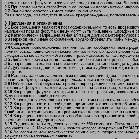
предоставляет форум, или же иными средствами сообщения. Вопрос
2.6
При создании тем старайтесь в её названии давать четкую инфор
2.7
Любой пользователь имеет право на амнистию.
Раз в полгода, при отсутствии новых предупреждений, пользователь
3. Нарушения и ограничения
3.1
Все сообщения являются постмодерируемыми, то есть проверяются
нарушении правил форума к нему могут быть применены штрафные са
3.2
Категорически запрещена явная агитация других сайтов/ресурсов
3.3
Переход на личные оскорбления. Трудно определить грань между 
ники запрещено.
3.4
Создание провокационных тем или постинг сообщений такого рода 
политических, националистических или религиозных идей приравнивае
эмоциональные выкрики «Это говно!» рассматриваются как неуважен
3.5
Любая дискриминация пользователей. Повторяем еще раз – любая! 
3.6
Запрещено создание тем о религии. Запрещается переводить диску
3.7
Дублирование одной и той же темы (а также дублирование(повтор) 
разделах.
3.8
Распространение заведомо ложной информации. Здесь, конечно, мож
правильно будет, по крайней мере, указать источник информации.
3.9
Публикация на форуме материалов порнографического или провок
страницах форума – картинки, загруженные на наш сервер, картинки с
3.10
Запрещено флудить и устраивать чат, т.е. трепаться, создавать
будут интересны вообще никому.
3.11
Запрещено чрезмерно отклоняться от темы первоначального обсу
3.12
Запрещено постить сообщения, прямо или косвенно оскорбляющие
3.13
Запрещено постить сообщения, состоящие только из одного или 
Смайлики - это эмоционально-графическое дополнение поста пользов
3.14
Запрещено восстанавливать сообщения (повторно постить сообще
после их правки модераторами.
3.15
Подписи должны содержать не более
250
символов. Предельное 
изображений -
2
. Максимальный размер каждого изображения РАЗМЕР (
3.16
Алкогольное или наркотическое опьянение, в котором пребывал у
амнистии при наложенных санкциях.