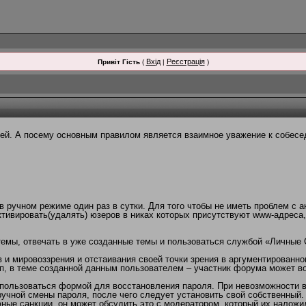
Вхід
Реєстрація
Привіт Гість
(
|
)
й. А посему основным правилом является взаимное уважение к собесед
 ручном режиме один раз в сутки. Для того чтобы не иметь проблем с а
тивировать(удалять) юзеров в никах которых присутствуют www-адреса
темы, отвечать в уже созданные темы и пользоваться службой «Личные
и мировоззрения и отстаивания своей точки зрения в аргументированно
п, в теме созданной данным пользователем – участник форума может в
пользоваться формой для восстановления пароля. При невозможности во
учной смены пароля, после чего следует установить свой собственный.
ные санкции, он может обсудить это с модератором, который их наложи