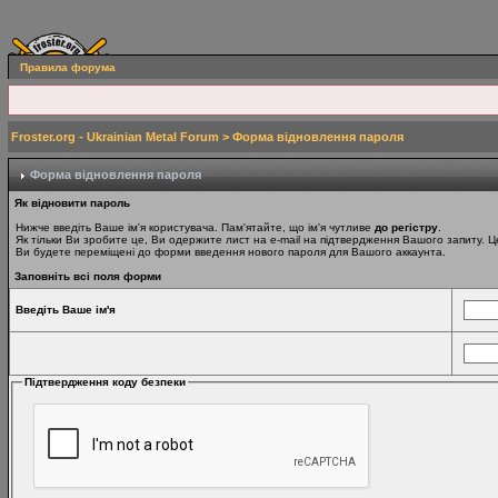
Правила форума
Froster.org - Ukrainian Metal Forum
> Форма відновлення пароля
Форма відновлення пароля
Як відновити пароль
Нижче введіть Ваше ім'я користувача. Пам'ятайте, що ім'я чутливе
до регістру
.
Як тільки Ви зробите це, Ви одержите лист на e-mail на підтвердження Вашого запиту. Ц
Ви будете переміщені до форми введення нового пароля для Вашого аккаунта.
Заповніть всі поля форми
Введіть Ваше ім'я
Підтвердження коду безпеки