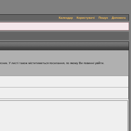
Календар
Користувачі
Пошук
Допомога
ник. У листі також міститиметься посилання, по якому Ви повинні увійти.