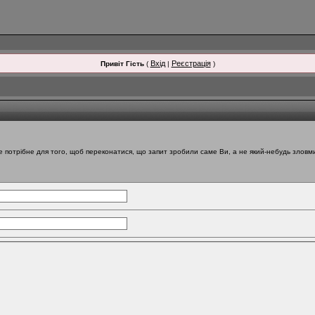
Вхід
Реєстрація
Привіт Гість
(
|
)
е потрібне для того, щоб переконатися, що запит зробили саме Ви, а не який-небудь зловмис