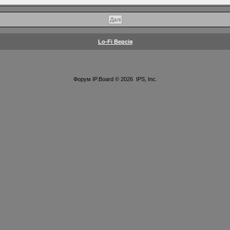
Lo-Fi Версія
Форум
IP.Board
© 2026
IPS, Inc
.