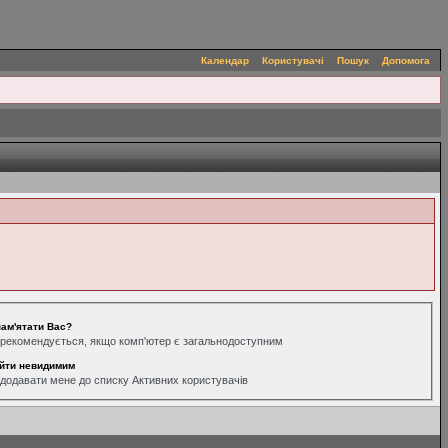
Календар
Користувачі
Пошук
Допомога
ам'ятати Вас?
рекомендується, якщо комп'ютер є загальнодоступним
йти невидимим
додавати мене до списку Активних користувачів