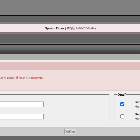
Вхід
Реєстрація
Привіт Гість
(
|
)
' у верхній частині форуму.
Опції
Зап
Не 
Вві
Не 