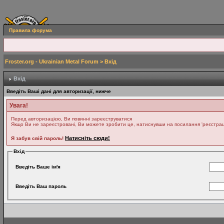
Правила форума
Froster.org - Ukrainian Metal Forum
> Вхід
Вхід
Введіть Ваші дані для авторизації, нижче
Увага!
Перед авторизацією, Ви повинні зареєструватися
Якщо Ви не зареєстровані, Ви можете зробити це, натиснувши на посилання 'реєстрація
Натисніть сюди!
Я забув свій пароль!
Вхід
Введіть Ваше ім'я
Введіть Ваш пароль