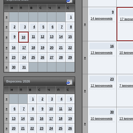
Н
П
В
С
Ч
П
С
9
»
1
14 іменинників
17 імени
»
»
2
3
4
5
6
7
8
9
11
12
13
14
15
»
10
16
»
16
17
18
19
20
21
22
13 іменинників
10 імени
»
23
24
25
26
27
28
29
»
»
30
31
23
Вересень 2026
12 іменинників
7 іменин
Н
П
В
С
Ч
П
С
»
»
1
2
3
4
5
»
6
7
8
9
10
11
12
30
»
13
14
15
16
17
18
19
10 іменинників
13 імени
»
»
20
21
22
23
24
25
26