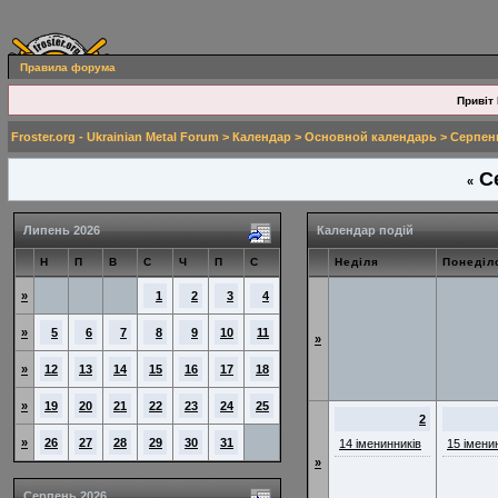
Правила форума
Привіт 
Froster.org - Ukrainian Metal Forum
>
Календар
>
Основной календарь
> Серпен
Се
«
Липень 2026
Календар подій
Н
П
В
С
Ч
П
С
Неділя
Понеділ
»
1
2
3
4
»
5
6
7
8
9
10
11
»
»
12
13
14
15
16
17
18
»
19
20
21
22
23
24
25
2
»
26
27
28
29
30
31
14 іменинників
15 імени
»
Серпень 2026