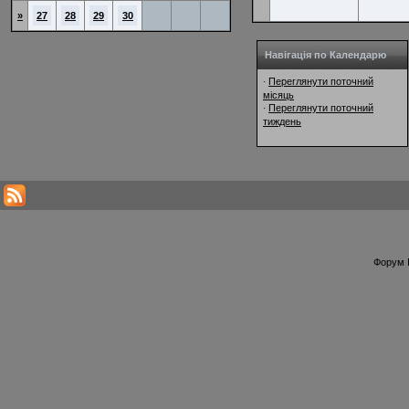
»
27
28
29
30
Навігація по Календарю
Переглянути поточний
·
місяць
Переглянути поточний
·
тиждень
Форум