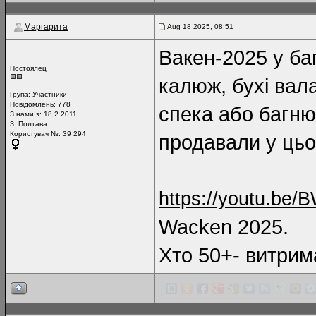
Маргарита
Aug 18 2025, 08:51
Вакен-2025 у баг
Постоялец
калюж, бухі вала
Група:
Участники
Повідомлень:
778
спека або багню
З нами з: 18.2.2011
З: Полтава
Користувач №: 39 294
продавали у цьо
https://youtu.be
Wacken 2025.
Хто 50+- витри