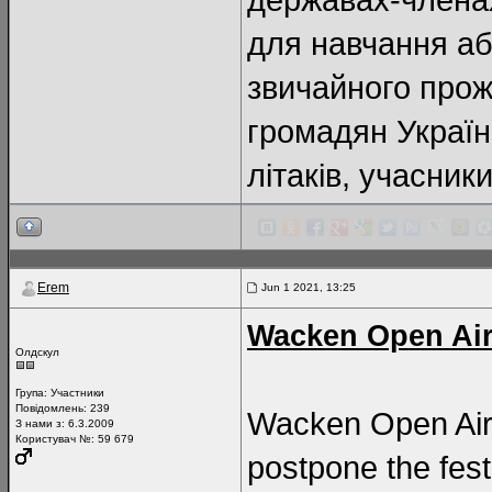
для навчання аб
звичайного прож
громадян України
літаків, учасни
Erem
Jun 1 2021, 13:25
Wacken Open Air
Олдскул
Група:
Участники
Повідомлень:
239
Wacken Open Air c
З нами з: 6.3.2009
Користувач №: 59 679
postpone the fest