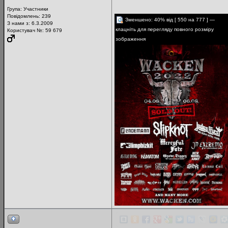
Група:
Участники
Повідомлень:
239
Зменшено: 40% від [ 550 на 777 ] —
З нами з: 6.3.2009
клацніть для перегляду повного розміру
Користувач №: 59 679
зображення