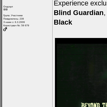
Experience exclus
Олдскул
Blind Guardian
Група:
Участники
Повідомлень:
239
Black
З нами з: 6.3.2009
Користувач №: 59 679