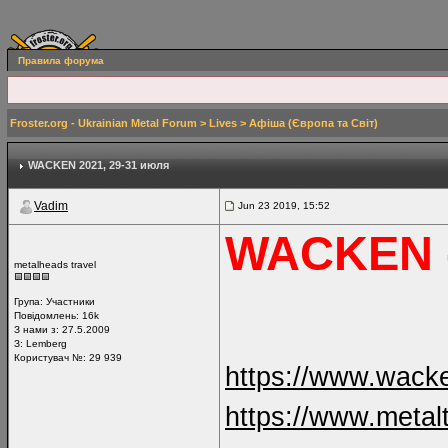
Правила форума
Froster.org - Ukrainian Metal Forum
>
Lives
>
Афіша (Європа та Світ)
WACKEN 2021
, 29-31 июля
Vadim
Jun 23 2019, 15:52
WACKEN -
metalheads travel
Група:
Участники
Повідомлень:
16k
З нами з: 27.5.2009
З: Lemberg
Користувач №: 29 939
https://www.wack
https://www.metal