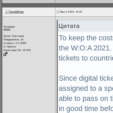
Гауляйтер
May 4 2020, 10:45
Цитата
Тусовщик
To keep the cost
Група:
Участники
Повідомлень:
2k
З нами з: 2.2.2008
the W:O:A 2021. 
З: Україна
Користувач №: 16 916
tickets to countri
Since digital tic
assigned to a spe
able to pass on t
in good time befo