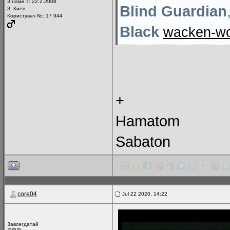
З нами з: 22.2.2008
Blind Guardian
З: Киев
Користувач №: 17 944
Black
wacken-wo
+
Hamatom
Sabaton
core04
Jul 22 2020, 14:22
Завсегдатай