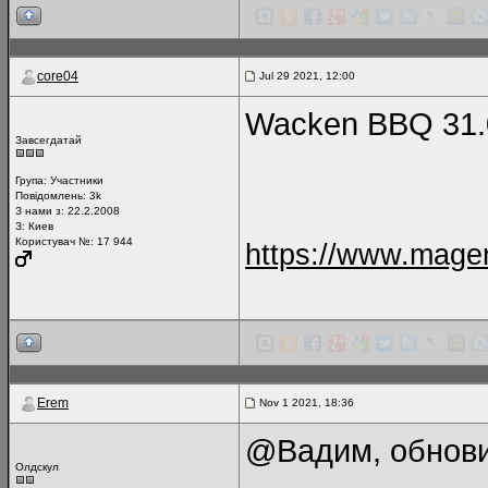
core04
Jul 29 2021, 12:00
Wacken BBQ 31.
Завсегдатай
Група:
Участники
Повідомлень:
3k
З нами з: 22.2.2008
З: Киев
Користувач №: 17 944
https://www.magen
Erem
Nov 1 2021, 18:36
@Вадим, обнови
Олдскул