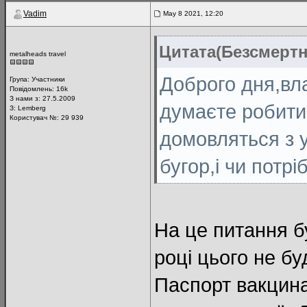
Vadim
May 8 2021, 12:20
Цитата(Безсмертн
metalheads travel
Доброго дня,вл
Група:
Участники
Повідомлень:
16k
З нами з: 27.5.2009
думаєте робити
З: Lemberg
Користувач №: 29 939
домовляться з 
бугор,і чи потр
На це питання б
році цього не бу
Паспорт вакцина