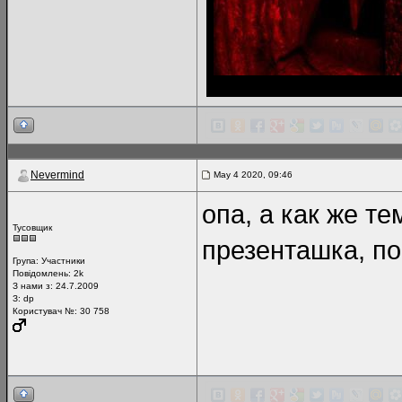
Nevermind
May 4 2020, 09:46
опа, а как же т
Тусовщик
презенташка, п
Група:
Участники
Повідомлень:
2k
З нами з: 24.7.2009
З: dp
Користувач №: 30 758