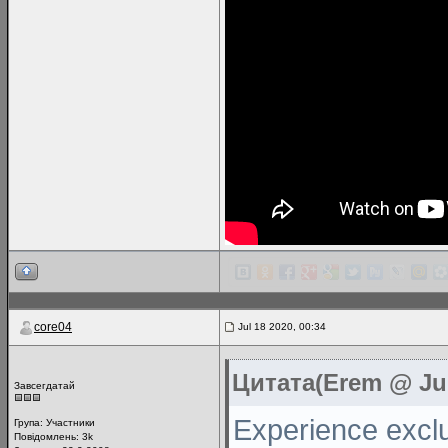
core04
Jul 18 2020, 00:34
Цитата(Erem @ Jul
Завсегдатай
Experience exclus
Група:
Участники
Повідомлень:
3k