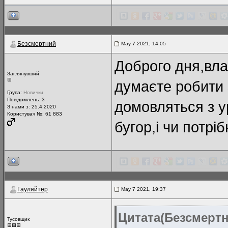
Безсмертний
May 7 2021, 14:05
Доброго дня,вла
Заглянувший
думаєте робити 
Група:
Новички
Повідомлень:
3
домовляться з у
З нами з: 25.4.2020
Користувач №: 61 883
бугор,і чи потрі
Гауляйтер
May 7 2021, 19:37
Цитата(Безсмертн
Тусовщик