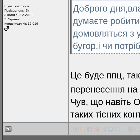
Доброго дня,вл
Група:
Участники
Повідомлень:
2k
З нами з: 2.2.2008
думаєте робити
З: Україна
Користувач №: 16 916
домовляться з 
бугор,і чи потр
Це буде ппц, так
перенесення на 
Чув, що навіть 
таких тісних кон