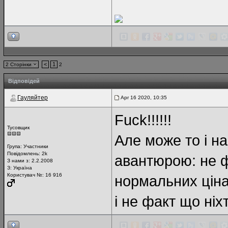
<
1
2 Сторінки
2
Відповідей
Гауляйтер
Apr 16 2020, 10:35
Fuck!!!!!!
Тусовщик
Але може то і н
Група:
Участники
Повідомлень:
2k
авантюрою: не ф
З нами з: 2.2.2008
З: Україна
Користувач №: 16 916
нормальних цінах
і не факт що ніх