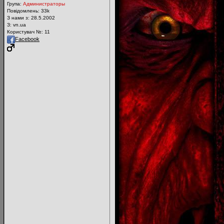
Група:
Администраторы
Повідомлень:
33k
З нами з: 28.5.2002
З: vn.ua
Користувач №: 11
Facebook