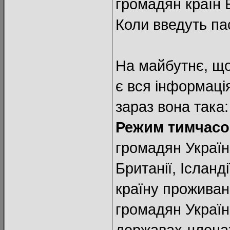
громадян країн 
Коли введуть пас
На майбутнє, що
є вся інформаці
зараз вона така:
Режим тимчасов
громадян Україн
Британії, Ісланд
країну проживан
громадян Україн
державах-членах