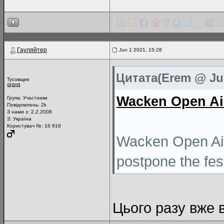
Гауляйтер
Jun 1 2021, 15:28
Цитата(Erem @ Jun
Тусовщик
Wacken Open Ai
Група:
Участники
Повідомлень:
2k
З нами з: 2.2.2008
З: Україна
Користувач №: 16 916
Wacken Open Air 
postpone the fest
Цього разу вже 