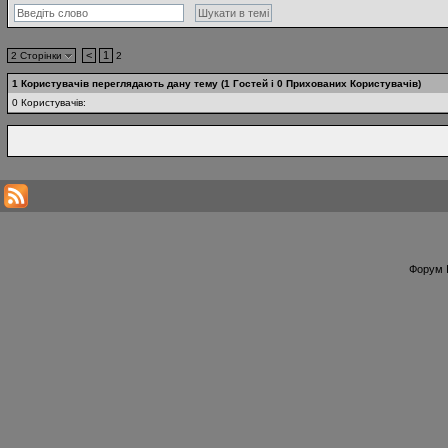
<
1
2 Сторінки
2
1 Користувачів переглядають дану тему (1 Гостей і 0 Прихованих Користувачів)
0 Користувачів:
Форум