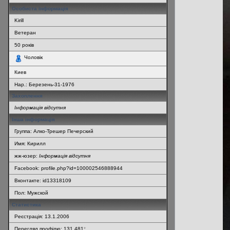
Особиста інформація
Kirill
Ветеран
50
років
Чоловік
Киев
Нар.:
Березень-31-1976
Захоплення
Інформація відсутня
Інша інформація
Группа: Алко-Трешер Печерский
Имя: Кирилл
жж-юзер:
Інформація відсутня
Facebook: profile.php?id=100002546888944
Вконтакте: id13318109
Пол: Мужской
Статистика
Реєстрація: 13.1.2006
Перегляд профілю: 131 481
*