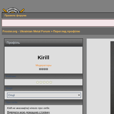
Правила форума
Froster.org - Ukrainian Metal Forum
> Перегляд профілю
Профіль
Kirill
Модераторы
Рейтинг
Опції
Опції
Про себе
Kirill не вказав(ла) нічого про себе.
Відвідати мою домашню сторінку