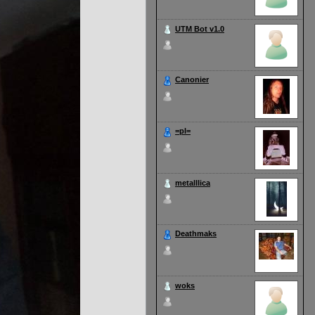
UTM Bot v1.0
5 Apr 2024 - 13:00
Canonier
2 Jan 2024 - 14:54
=pl=
16 Sep 2023 - 20:33
metalllica
12 Jul 2023 - 21:00
Deathmaks
14 Jun 2023 - 22:45
woks
18 Aug 2022 - 22:07