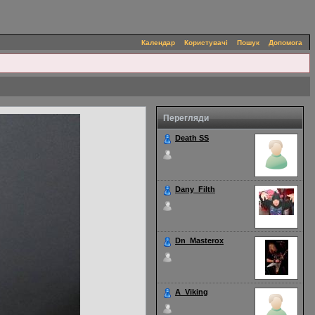
Календар
Користувачі
Пошук
Допомога
Перегляди
Death SS
27 Feb 2026 - 19:04
Dany_Filth
15 Aug 2025 - 17:44
Dn_Masterox
17 Jul 2025 - 14:14
A_Viking
28 Feb 2025 - 0:02