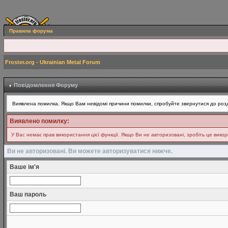
Правила форума
Froster.org - Ukrainian Metal Forum
Повідомлення Форуму
Виявлена помилка. Якщо Вам невідомі причини помилки, спробуйте звернутися до розд
Виявлено помилку:
У Вас немає прав використання цієї функції. Якщо Ви не авторизовані, зробіть це вико
Ви не авторизовані. Ви можете авторизуватися нижче.
Ваше ім'я
Ваш пароль