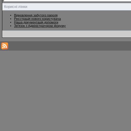
Корисні лінки
Відновлення забутого пароля
Реєстрація нового користувача
Наша документація допомоги
Зв'язок з Адміністратором форуму