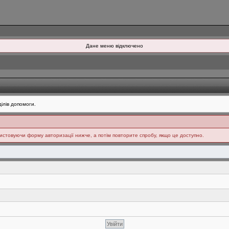
Дане меню відключено
ілів допомоги.
ристовуючи форму авторизації нижче, а потім повторите спробу, якщо це доступно.