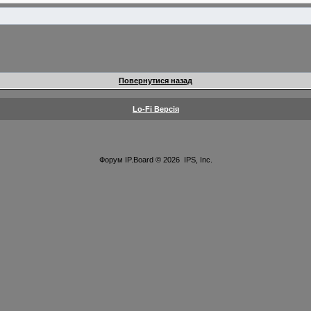
Повернутися назад
Lo-Fi Версія
Форум
IP.Board
© 2026
IPS, Inc
.