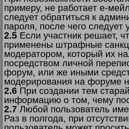
примеру, не работает е-мей
следует обратиться к админ
пароля, после чего следует 
2.5
Если участник решает, ч
применены штрафные санкци
модератором, который их н
посредством личной перепис
форум, или же иными средс
модерирования на форуме н
2.6
При создании тем старай
информацию о том, чему по
2.7
Любой пользователь име
Раз в полгода, при отсутст
пользователь может просить