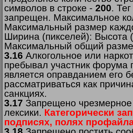
символов в строке -
200
. Те
запрещен. Максимальное ко
Максимальный размер каждо
Ширина (пикселей): Высота 
Максимальный общий размер
3.16
Алкогольное или наркот
пребывал участник форума п
является оправданием его б
рассматриваться как причи
санкциях.
3.17
Запрещено чрезмерное 
лексики.
Категорически за
подписях, полях профайла 
3.18
Запрещено постить сооб