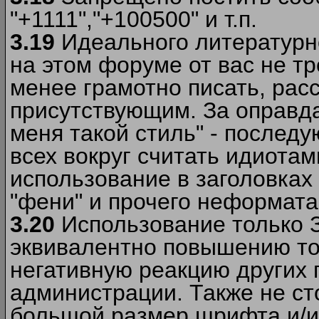
"+1111","+100500" и т.п.
3.19
Идеального литературно
на этом форуме от вас не т
менее грамотно писать, рас
присутствующим. За оправда
меня такой стиль" - последу
всех вокруг считать идиота
использование в заголовках 
"фени" и прочего неформата
3.20
Использование только 
эквивалентно повышению тон
негативную реакцию других
администрации. Также не ст
большой размер шрифта и/и