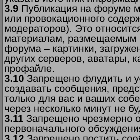
3.9
Публикация на форуме м
или провокационного содер
модераторов). Это относитс
материалам, размещаемым 
форума – картинки, загруже
других серверов, аватары, к
профайле.
3.10
Запрещено флудить и уст
создавать сообщения, пред
только для вас и ваших соб
через несколько минут не б
3.11
Запрещено чрезмерно о
первоначального обсуждения
3.12
Запрещено постить соо