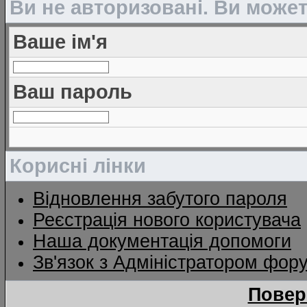
Ви не авторизовані. Ви може
Ваше ім'я
Ваш пароль
Корисні лінки
Відновлення забутого пароля
Реєстрація нового користувача
Наша документація допомоги
Зв'язок з Адміністратором фор
Повер