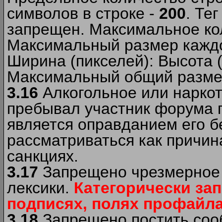
символов в строке -
200
. Те
запрещен. Максимальное ко
Максимальный размер каждо
Ширина (пикселей): Высота 
Максимальный общий размер
3.16
Алкогольное или наркот
пребывал участник форума п
является оправданием его б
рассматриваться как причи
санкциях.
3.17
Запрещено чрезмерное 
лексики.
Категорически за
подписях, полях профайла 
3.18
Запрещено постить сооб