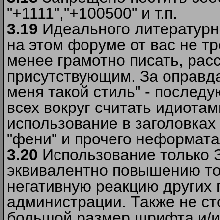
"+1111","+100500" и т.п.
3.19
Идеального литературно
на этом форуме от вас не т
менее грамотно писать, рас
присутствующим. За оправда
меня такой стиль" - последу
всех вокруг считать идиота
использование в заголовках 
"фени" и прочего неформата
3.20
Использование только 
эквивалентно повышению тон
негативную реакцию других
администрации. Также не ст
большой размер шрифта и/и