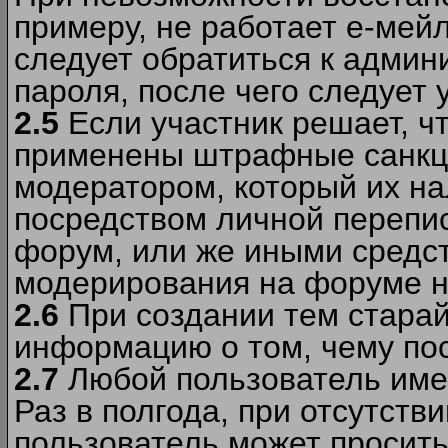
примеру, не работает е-мей
следует обратиться к админ
пароля, после чего следует 
2.5
Если участник решает, ч
применены штрафные санкци
модератором, который их н
посредством личной перепис
форум, или же иными средс
модерирования на форуме н
2.6
При создании тем старай
информацию о том, чему по
2.7
Любой пользователь име
Раз в полгода, при отсутст
пользователь может просить