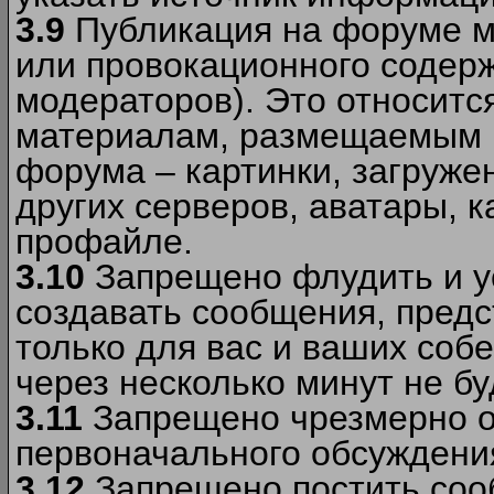
3.9
Публикация на форуме м
или провокационного содер
модераторов). Это относитс
материалам, размещаемым 
форума – картинки, загруже
других серверов, аватары, к
профайле.
3.10
Запрещено флудить и уст
создавать сообщения, пред
только для вас и ваших соб
через несколько минут не б
3.11
Запрещено чрезмерно о
первоначального обсуждения
3.12
Запрещено постить соо