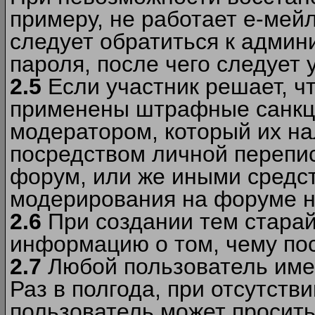
примеру, не работает е-мей
следует обратиться к админ
пароля, после чего следует 
2.5
Если участник решает, ч
применены штрафные санкци
модератором, который их н
посредством личной перепис
форум, или же иными средс
модерирования на форуме н
2.6
При создании тем старай
информацию о том, чему по
2.7
Любой пользователь име
Раз в полгода, при отсутст
пользователь может просить