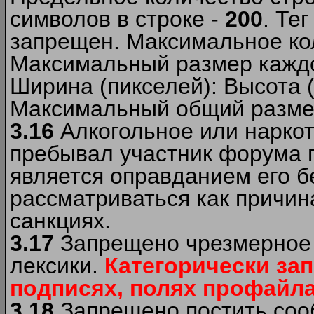
символов в строке -
200
. Те
запрещен. Максимальное ко
Максимальный размер каждо
Ширина (пикселей): Высота 
Максимальный общий размер
3.16
Алкогольное или наркот
пребывал участник форума п
является оправданием его б
рассматриваться как причи
санкциях.
3.17
Запрещено чрезмерное 
лексики.
Категорически за
подписях, полях профайла 
3.18
Запрещено постить сооб