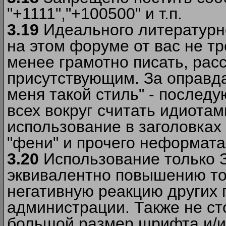
"+1111","+100500" и т.п.
3.19
Идеального литературно
на этом форуме от вас не т
менее грамотно писать, рас
присутствующим. За оправда
меня такой стиль" - последу
всех вокруг считать идиота
использование в заголовках 
"фени" и прочего неформата
3.20
Использование только 
эквивалентно повышению тон
негативную реакцию других
администрации. Также не ст
большой размер шрифта и/и