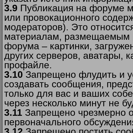
3.9
Публикация на форуме м
или провокационного содер
модераторов). Это относитс
материалам, размещаемым 
форума – картинки, загруже
других серверов, аватары, к
профайле.
3.10
Запрещено флудить и уст
создавать сообщения, пред
только для вас и ваших соб
через несколько минут не б
3.11
Запрещено чрезмерно о
первоначального обсуждения
3.12
Запрещено постить соо