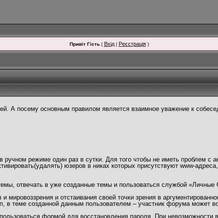
Вхід
Реєстрація
Привіт Гість
(
|
)
й. А посему основным правилом является взаимное уважение к собесед
 ручном режиме один раз в сутки. Для того чтобы не иметь проблем с а
тивировать(удалять) юзеров в никах которых присутствуют www-адреса
темы, отвечать в уже созданные темы и пользоваться службой «Личные
и мировоззрения и отстаивания своей точки зрения в аргументированно
п, в теме созданной данным пользователем – участник форума может в
пользоваться формой для восстановления пароля. При невозможности во