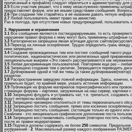
прописанный в профайле) следует обратиться к администратору для р
2.5
Если участник решает, что к нему незаслуженно применены штраф
предоставляет форум, или же иными средствами сообщения. Вопрос
2.6
При создании тем старайтесь в её названии давать четкую инфор
2.7
Любой пользователь имеет право на амнистию.
Раз в полгода, при отсутствии новых предупреждений, пользователь
3. Нарушения и ограничения
3.1
Все сообщения являются постмодерируемыми, то есть проверяются
нарушении правил форума к нему могут быть применены штрафные са
3.2
Категорически запрещена явная агитация других сайтов/ресурсов
3.3
Переход на личные оскорбления. Трудно определить грань между 
ники запрещено.
3.4
Создание провокационных тем или постинг сообщений такого рода 
политических, националистических или религиозных идей приравнивае
эмоциональные выкрики «Это говно!» рассматриваются как неуважен
3.5
Любая дискриминация пользователей. Повторяем еще раз – любая! 
3.6
Запрещено создание тем о религии. Запрещается переводить диску
3.7
Дублирование одной и той же темы (а также дублирование(повтор) 
разделах.
3.8
Распространение заведомо ложной информации. Здесь, конечно, мож
правильно будет, по крайней мере, указать источник информации.
3.9
Публикация на форуме материалов порнографического или провок
страницах форума – картинки, загруженные на наш сервер, картинки с
3.10
Запрещено флудить и устраивать чат, т.е. трепаться, создавать
будут интересны вообще никому.
3.11
Запрещено чрезмерно отклоняться от темы первоначального обсу
3.12
Запрещено постить сообщения, прямо или косвенно оскорбляющие
3.13
Запрещено постить сообщения, состоящие только из одного или 
Смайлики - это эмоционально-графическое дополнение поста пользов
3.14
Запрещено восстанавливать сообщения (повторно постить сообще
после их правки модераторами.
3.15
Подписи должны содержать не более
250
символов. Предельное 
изображений -
2
. Максимальный размер каждого изображения РАЗМЕР (