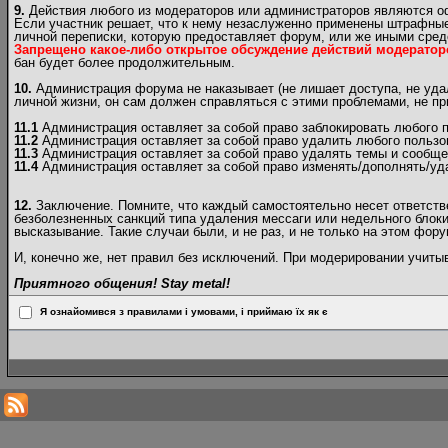
9.
Действия любого из модераторов или администраторов являются 
Если участник решает, что к нему незаслуженно применены штрафные
личной переписки, которую предоставляет форум, или же иными сред
Запрещено какое-либо открытое обсуждение действий модератор
бан будет более продолжительным.
10.
Администрация форума не наказывает (не лишает доступа, не удал
личной жизни, он сам должен справляться с этими проблемами, не п
11.1
Администрация оставляет за собой право заблокировать любого п
11.2
Администрация оставляет за собой право удалить любого пользо
11.3
Администрация оставляет за собой право удалять темы и сообще
11.4
Администрация оставляет за собой право изменять/дополнять/уд
12.
Заключение. Помните, что каждый самостоятельно несет ответствен
безболезненных санкций типа удаления мессаги или недельного блоки
высказывание. Такие случаи были, и не раз, и не только на этом фору
И, конечно же, нет правил без исключений. При модерировании учит
Приятного общения! Stay metal!
Я ознайомився з правилами і умовами, і приймаю їх як є