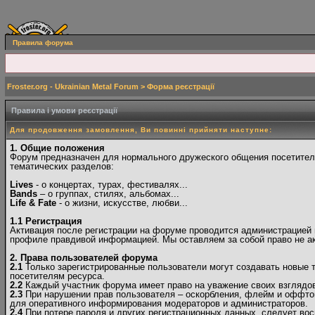
Правила форума
Froster.org - Ukrainian Metal Forum
> Форма реєстрації
Правила і умови реєстрації
Для продовження замовлення, Ви повинні прийняти наступне:
1. Общие положения
Форум предназначен для нормального дружеского общения посетителе
тематических разделов:
Lives
- о концертах, турах, фестивалях...
Bands
– о группах, стилях, альбомах...
Life & Fate
- о жизни, искусстве, любви...
1.1 Регистрация
Активация после регистрации на форуме проводится администрацией в
профиле правдивой информацией. Мы оставляем за собой право не ак
2. Права пользователей форума
2.1
Только зарегистрированные пользователи могут создавать новые 
посетителям ресурса.
2.2
Каждый участник форума имеет право на уважение своих взглядов 
2.3
При нарушении прав пользователя – оскорбления, флейм и оффто
для оперативного информирования модераторов и администраторов.
2.4
При потере пароля и других регистрационных данных, следует вос