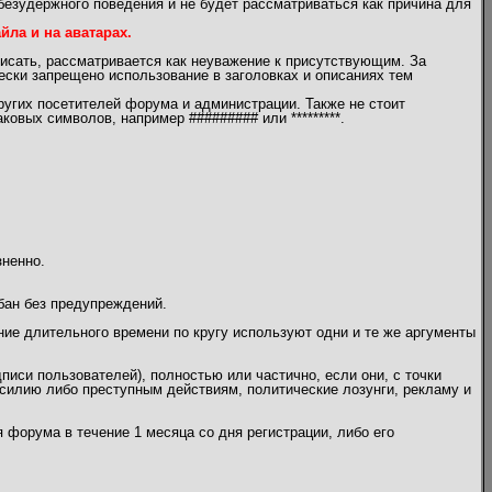
безудержного поведения и не будет рассматриваться как причина для
ла и на аватарах.
писать, рассматривается как неуважение к присутствующим. За
чески запрещено использование в заголовках и описаниях тем
угих посетителей форума и администрации. Также не стоит
овых символов, например ######### или *********.
зненно.
бан без предупреждений.
ение длительного времени по кругу используют одни и те же аргументы
писи пользователей), полностью или частично, если они, с точки
илию либо преступным действиям, политические лозунги, рекламу и
 форума в течение 1 месяца со дня регистрации, либо его