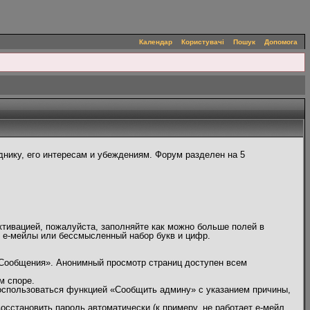
Календар
Користувачі
Пошук
Допомога
нику, его интересам и убеждениям. Форум разделен на 5
ктивацией, пожалуйста, заполняйте как можно больше полей в
, е-мейлы или бессмысленный набор букв и цифр.
 Сообщения». Анонимный просмотр страниц доступен всем
м споре.
оспользоваться функцией «Сообщить админу» с указанием причины,
сстановить пароль автоматически (к примеру, не работает е-мейл,