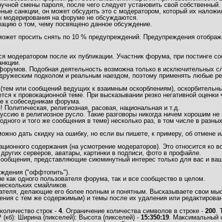
учной смены пароля, после чего следует установить свой собственный.
ные санкции, он может обсудить это с модератором, который их наложи
ы модерирования на форуме не обсуждаются.
мацию о том, чему посвящено данное обсуждение.
 может просить снять по 10 % предупреждений. Предупреждения отобра
 модератором после их публикации. Участник форума, при постинге соо
нкции.
/форумов. Подобная деятельность возможна только в исключительных сл
дружеским подколом и реальным наездом, поэтому применять любые рез
(тем или сообщений ведущих к взаимным оскорблениям), оскорбительны
тся к провокационной теме. При высказывании резко негативной оценки
ие к собеседникам форума.
Политическая, религиозная, расовая, национальная и т.д.
ссию в религиозное русло. Такие разговоры никогда ничем хорошим не 
одного и того же сообщения в теме) несколько раз, в том числе в разны
но дать скидку на ошибку, но если вы пишете, к примеру, об отмене ил
ационного содержания (на усмотрение модераторов). Это относится ко
 других серверов, аватары, картинки в подписи, фото в профайле.
 сообщения, представляющие сиюминутный интерес только для вас и ваш
ждения ("оффтопить").
 как одного пользователя форума, так и все сообщество в целом.
нескольких смайликов.
ателя, делающие его более полным и понятным. Высказываете свои мысл
ния с тем же содержимым) и темы после их удаления или редактирован
количество строк -
4
. Ограничение количества символов в строке -
200
.
кб): Ширина (пикселей): Высота (пикселей) -
15:350:19
. Максимальный 