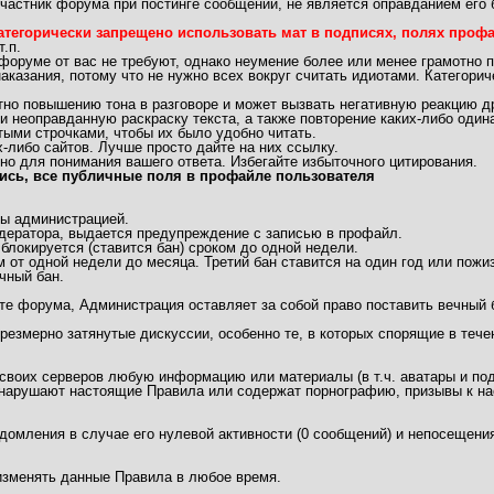
частник форума при постинге сообщений, не является оправданием его 
атегорически запрещено использовать мат в подписях, полях профай
.п.
 форуме от вас не требуют, однако неумение более или менее грамотно 
аказания, потому что не нужно всех вокруг считать идиотами. Категори
 повышению тона в разговоре и может вызвать негативную реакцию др
неоправданную раскраску текста, а также повторение каких-либо одинак
ыми строчками, чтобы их было удобно читать.
либо сайтов. Лучше просто дайте на них ссылку.
но для понимания вашего ответа. Избегайте избыточного цитирования.
ись, все публичные поля в профайле пользователя
ы администрацией.
дератора, выдается предупреждение с записью в профайл.
локируется (ставится бан) сроком до одной недели.
 от одной недели до месяца. Третий бан ставится на один год или пожи
чный бан.
те форума, Администрация оставляет за собой право поставить вечный 
чрезмерно затянутые дискуссии, особенно те, в которых спорящие в теч
 своих серверов любую информацию или материалы (в т.ч. аватары и под
арушают настоящие Правила или содержат порнографию, призывы к нас
едомления в случае его нулевой активности (0 сообщений) и непосещения
/изменять данные Правила в любое время.