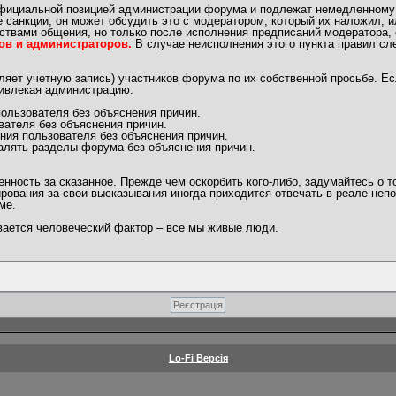
официальной позицией администрации форума и подлежат немедленному
 санкции, он может обсудить это с модератором, который их наложил, 
ствами общения, но только после исполнения предписаний модератора, 
ов и администраторов.
В случае неисполнения этого пункта правил сл
яет учетную запись) участников форума по их собственной просьбе. Ес
ривлекая администрацию.
ользователя без объяснения причин.
вателя без объяснения причин.
ния пользователя без объяснения причин.
алять разделы форума без объяснения причин.
ность за сказанное. Прежде чем оскорбить кого-либо, задумайтесь о т
рования за свои высказывания иногда приходится отвечать в реале непо
ме.
ывается человеческий фактор – все мы живые люди.
Lo-Fi Версія