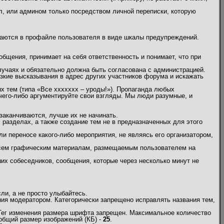
л, или админом только посредством личной переписки, которую
жаются в профайле пользователя в виде шкалы предупреждений.
бщения, принимает на себя ответственность и понимает, что при
учаях и обязательно должна быть согласована с администрацией.
кие высказывания в адрес других участников форума и искажать
х тем (типа «Все ххххххх – уроды!»). Пропаганда любых
 чего-либо аргументируйте свои взгляды. Мы люди разумные, и
заканчиваются, лучше их не начинать.
х разделах, а также создание тем не в предназначенных для этого
и переносе какого-либо мероприятия, не являясь его организатором,
 всем графическим материалам, размещаемым пользователем на
их собеседников, сообщения, которые через несколько минут не
и, а не просто улыбайтесь.
ия модератором. Категорически запрещено исправлять названия тем,
 Тег изменения размера шрифта запрещен. Максимальное количество
общий размер изображений (КБ) -
25
.