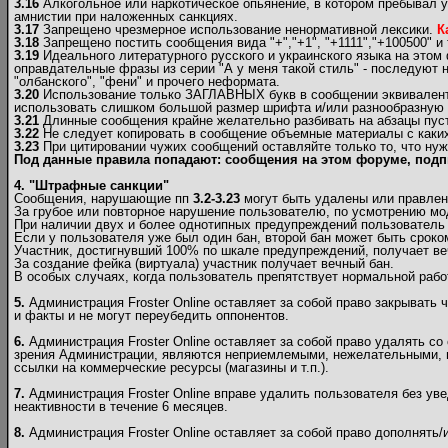
3.16
Алкогольное или наркотическое опьянение, в котором пребывал у
амнистии при наложенных санкциях.
3.17
Запрещено чрезмерное использование ненормативной лексики.
К
3.18
Запрещено постить сообщения вида "+","+1", "+1111","+100500" и т
3.19
Идеального литературного русского и украинского языка на этом
оправдательные фразы из серии "А у меня такой стиль" - последуют н
"олбанского", "фени" и прочего неформата.
3.20
Использование только ЗАГЛАВНЫХ букв в сообщении эквивалентно
использовать слишком большой размер шрифта и/или разнообразную и 
3.21
Длинные сообщения крайне желательно разбивать на абзацы пуст
3.22
Не следует копировать в сообщение объемные материалы c каких-
3.23
При цитировании чужих сообщений оставляйте только то, что нуж
Под данные правила попадают: сообщения на этом форуме, подп
4. "Штрафные санкции"
Сообщения, нарушающие пп
3.2-3.23
могут быть удалены или правлен
За грубое или повторное нарушение пользователю, по усмотрению мо
При наличии двух и более однотипных предупреждений пользователь б
Если у пользователя уже был один бан, второй бан может быть сроком
Участник, достигнувший 100% по шкале предупреждений, получает ве
За создание фейка (виртуала) участник получает вечный бан.
В особых случаях, когда пользователь препятствует нормальной рабо
5.
Администрация Froster Online оставляет за собой право закрывать 
и факты и не могут переубедить оппонентов.
6.
Администрация Froster Online оставляет за собой право удалять со
зрения Администрации, являются неприемлемыми, нежелательными, н
ссылки на коммерческие ресурсы (магазины и т.п.).
7.
Администрация Froster Online вправе удалить пользователя без ув
неактивности в течение 6 месяцев.
8.
Администрация Froster Online оставляет за собой право дополнять