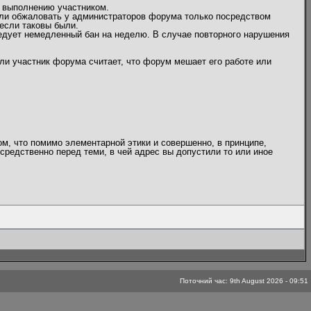
 выполнению участником.
или обжаловать у администраторов форума только посредством
если таковы были.
едует немедленный бан на неделю. В случае повторного нарушения
ли участник форума считает, что форум мешает его работе или
ом, что помимо элементарной этики и совершенно, в принципе,
средственно перед теми, в чей адрес вы допустили то или иное
Поточний час: 9th August 2026 - 09:51