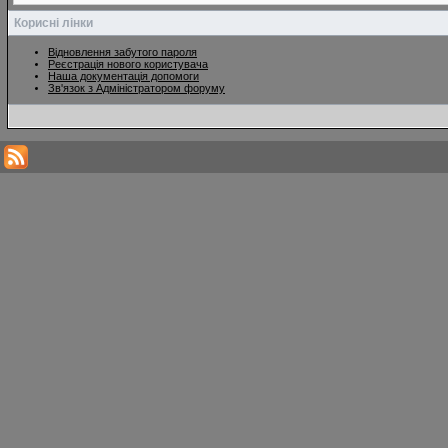
Корисні лінки
Відновлення забутого пароля
Реєстрація нового користувача
Наша документація допомоги
Зв'язок з Адміністратором форуму