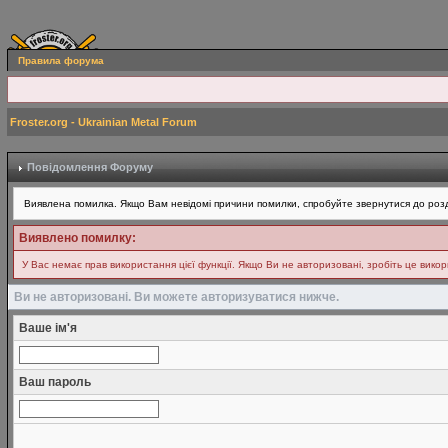
Правила форума
Froster.org - Ukrainian Metal Forum
Повідомлення Форуму
Виявлена помилка. Якщо Вам невідомі причини помилки, спробуйте звернутися до розд
Виявлено помилку:
У Вас немає прав використання цієї функції. Якщо Ви не авторизовані, зробіть це вико
Ви не авторизовані. Ви можете авторизуватися нижче.
Ваше ім'я
Ваш пароль