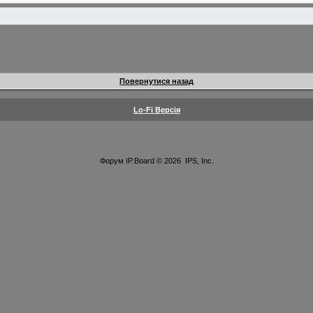
Повернутися назад
Lo-Fi Версія
Форум
IP.Board
© 2026
IPS, Inc
.