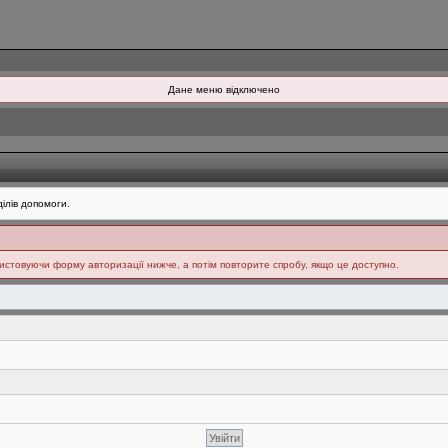
Дане меню відключено
ілів допомоги.
ристовуючи форму авторизації нижче, а потім повторите спробу, якщо це доступно.