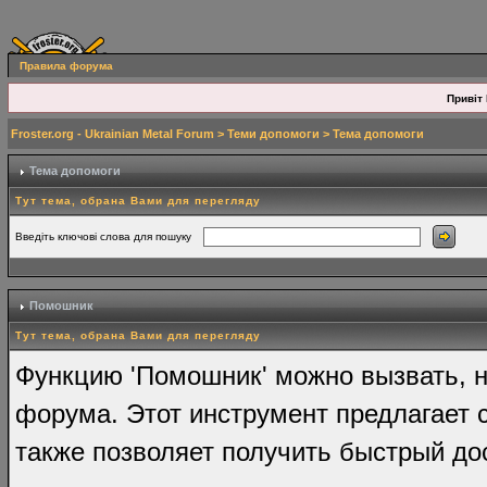
Правила форума
Привіт 
Froster.org - Ukrainian Metal Forum
>
Теми допомоги
> Тема допомоги
Тема допомоги
Тут тема, обрана Вами для перегляду
Введіть ключові слова для пошуку
Помошник
Тут тема, обрана Вами для перегляду
Функцию 'Помошник' можно вызвать, н
форума. Этот инструмент предлагает 
также позволяет получить быстрый до