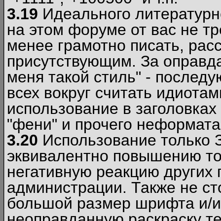
3.19
Идеального литературно
на этом форуме от вас не т
менее грамотно писать, рас
присутствующим. За оправда
меня такой стиль" - последу
всех вокруг считать идиота
использование в заголовках 
"фени" и прочего неформата
3.20
Использование только 
эквивалентно повышению тон
негативную реакцию других
администрации. Также не ст
большой размер шрифта и/и
неоправданную раскраску тек