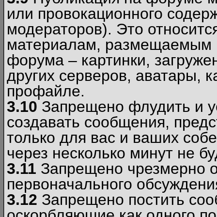
или провокационного содер
модераторов). Это относитс
материалам, размещаемым 
форума – картинки, загруже
других серверов, аватары, к
профайле.
3.10
Запрещено флудить и уст
создавать сообщения, пред
только для вас и ваших соб
через несколько минут не б
3.11
Запрещено чрезмерно о
первоначального обсуждения
3.12
Запрещено постить соо
оскорбляющие как одного по