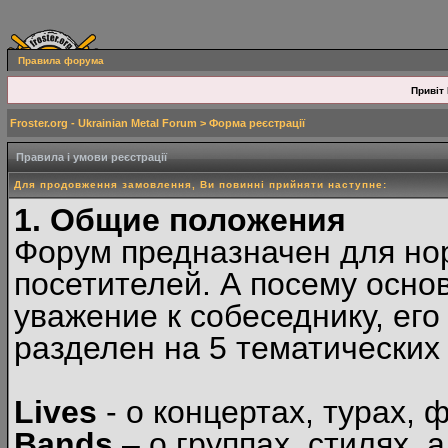
Правила форума
Привіт 
Froster.org - Ukrainian Metal Forum
> Форма реєстрації
Правила і умови реєстрації
Для продовження замовлення, Ви повинні прийняти наступне:
1. Общие положения
Форум предназначен для но
посетителей. А посему осн
уважение к собеседнику, ег
разделен на 5 тематических
Lives
- о концертах, турах, 
Bands
– о группах, стилях, а