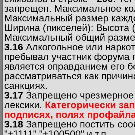
запрещен. Максимальное ко
Максимальный размер каждо
Ширина (пикселей): Высота 
Максимальный общий размер
3.16
Алкогольное или наркот
пребывал участник форума п
является оправданием его б
рассматриваться как причи
санкциях.
3.17
Запрещено чрезмерное 
лексики.
Категорически за
подписях, полях профайла 
3.18
Запрещено постить сооб
"+1111","+100500" и т.п.