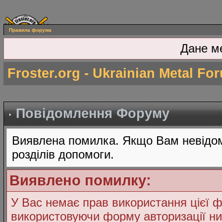
Правила форума
Дане м
Froster.org - Ukrainian Metal Fo
Повідомлення Форуму
Виявлена помилка. Якщо Вам невідом
розділів допомоги.
Виявлено помилку:
У Вас немає прав використання цієї ф
використовуючи форму авторизації ни