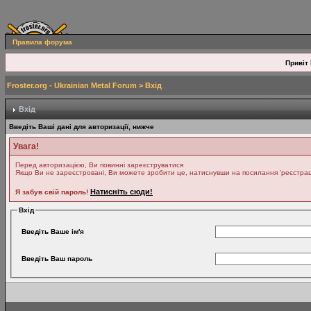
Правила форума
Привіт 
Froster.org - Ukrainian Metal Forum
> Вхід
Вхід
Введіть Ваші дані для авторизації, нижче
Увага!
Перед авторизацією, Ви повинні зареєструватися
Якщо Ви не зареєстровані, Ви можете зробити це, натиснувши на посилання 'реєстрація
Натисніть сюди!
Я забув свій пароль!
Вхід
Введіть Ваше ім'я
Введіть Ваш пароль