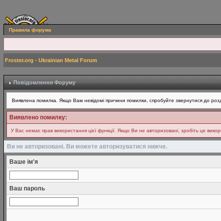
Правила форума
Froster.org - Ukrainian Metal Forum
Повідомлення Форуму
Виявлена помилка. Якщо Вам невідомі причини помилки, спробуйте звернутися до розд
Виявлено помилку:
У Вас немає прав використання цієї функції. Якщо Ви не авторизовані, зробіть це вико
Ви не авторизовані. Ви можете авторизуватися нижче.
Ваше ім'я
Ваш пароль