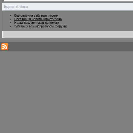
Корисні лінки
Відновлення забутого пароля
Реєстрація нового користувача
Наша документація допомоги
Зв'язок з Адміністратором форуму