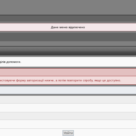
Дане меню відключено
ілів допомоги.
ристовуючи форму авторизації нижче, а потім повторите спробу, якщо це доступно.