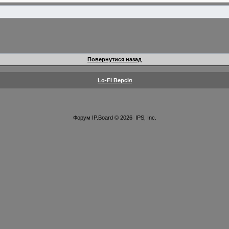
Повернутися назад
Lo-Fi Версія
Форум
IP.Board
© 2026
IPS, Inc
.