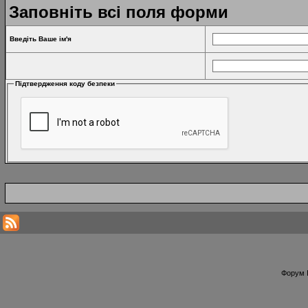
Заповніть всі поля форми
Введіть Ваше ім'я
Підтвердження коду безпеки
Форум