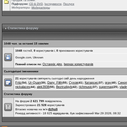
Продаж та обмін.
Підфоруми:
СD & DVD
,
Інструменти
,
Послуги
Модератори:
Модераторы
Статистика форуму
1048 чол. за останні 15 хвилин
1048
гостей,
0
користувачів і,
0
прихованих користувачів
Google.com, Uknown
Останніх діях
Іменах користувачів
Повний список по:
,
Сьогоднішні іменинники
21
користувачів святкують сьогодні свій день народження
Fritz
Ur-Quan
Dany_Filth
Сухов
Катарсис
gray
Синоп
(
54
),
(
39
),
(
55
),
(
41
),
(
37
),
(
40
),
nickalaces
alek3938
Beztrudgyb
richmusic
supermag
vladi
(
44
),
(
55
),
(
42
),
(
37
),
(
25
),
Статистика форуму
На форумі
2 621 799
повідомлень
Зареєстровано
21 528
користувачів
dzhuli
Вітаємо новачка на ім'я
Рекорд активності - 18 625 відвідувачів, був зафіксований Mar 29 2026, 08:32