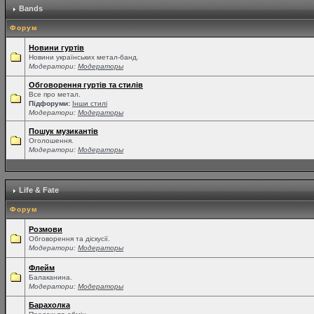
Bands
Форум
Новини гуртів
Новини українських метал-банд.
Модератори:
Модераторы
Обговорення гуртів та стилів
Все про метал.
Підфоруми:
Інши стилі
Модератори:
Модераторы
Пошук музикантів
Оголошення.
Модератори:
Модераторы
Life & Fate
Форум
Розмови
Обговорення та діскусії.
Модератори:
Модераторы
Флейм
Балаканина.
Модератори:
Модераторы
Барахолка