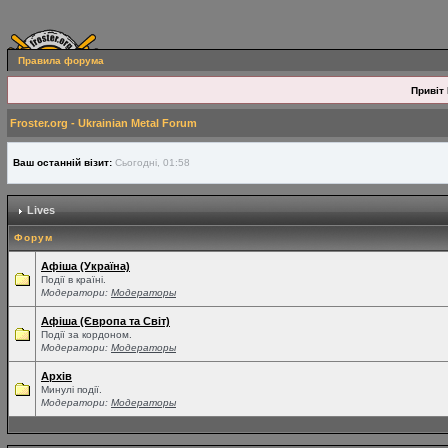
Правила форума
Привіт 
Froster.org - Ukrainian Metal Forum
Ваш останній візит:
Сьогодні, 01:58
Lives
Форум
Афіша (Україна)
Події в країні.
Модератори:
Модераторы
Афіша (Європа та Світ)
Події за кордоном.
Модератори:
Модераторы
Архів
Минулі події.
Модератори:
Модераторы