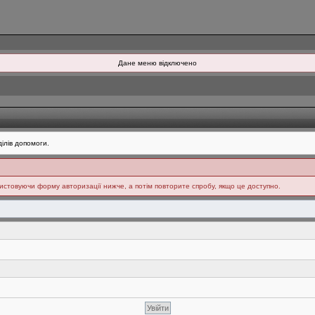
Дане меню відключено
ілів допомоги.
ристовуючи форму авторизації нижче, а потім повторите спробу, якщо це доступно.