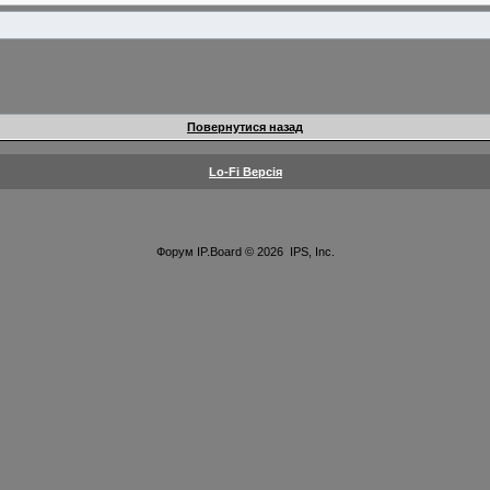
Повернутися назад
Lo-Fi Версія
Форум
IP.Board
© 2026
IPS, Inc
.