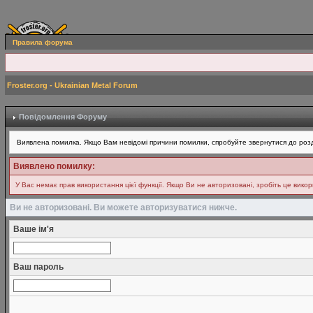
Правила форума
Froster.org - Ukrainian Metal Forum
Повідомлення Форуму
Виявлена помилка. Якщо Вам невідомі причини помилки, спробуйте звернутися до розд
Виявлено помилку:
У Вас немає прав використання цієї функції. Якщо Ви не авторизовані, зробіть це вико
Ви не авторизовані. Ви можете авторизуватися нижче.
Ваше ім'я
Ваш пароль