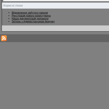
Корисні лінки
Відновлення забутого пароля
Реєстрація нового користувача
Наша документація допомоги
Зв'язок з Адміністратором форуму