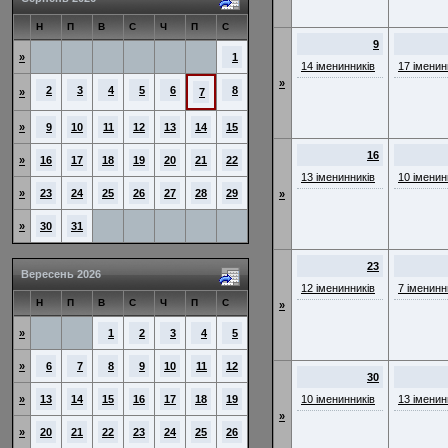
Н
П
В
С
Ч
П
С
9
»
1
14 іменинників
17 іменин
»
2
3
4
5
6
8
»
7
»
9
10
11
12
13
14
15
16
»
16
17
18
19
20
21
22
13 іменинників
10 іменин
»
23
24
25
26
27
28
29
»
»
30
31
23
Вересень 2026
12 іменинників
7 іменинн
Н
П
В
С
Ч
П
С
»
»
1
2
3
4
5
»
6
7
8
9
10
11
12
30
»
13
14
15
16
17
18
19
10 іменинників
13 іменин
»
»
20
21
22
23
24
25
26