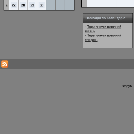
»
27
28
29
30
Навігація по Календарю
Переглянути поточний
·
місяць
Переглянути поточний
·
тиждень
Форум