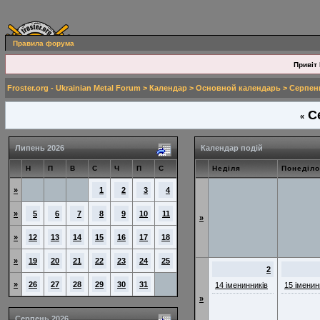
Правила форума
Привіт 
Froster.org - Ukrainian Metal Forum
>
Календар
>
Основной календарь
> Серпен
Се
«
Липень 2026
Календар подій
Н
П
В
С
Ч
П
С
Неділя
Понеділо
»
1
2
3
4
»
5
6
7
8
9
10
11
»
»
12
13
14
15
16
17
18
»
19
20
21
22
23
24
25
2
»
26
27
28
29
30
31
14 іменинників
15 іменин
»
Серпень 2026