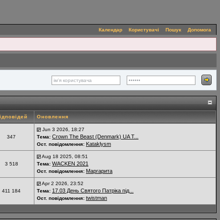
Календар
Користувачі
Пошук
Допомога
ідповідей
Оновлення
Jun 3 2026, 18:27
Crown The Beast (Denmark) UA T...
347
Тема:
Kataklysm
Ост. повідомлення:
Aug 18 2025, 08:51
WACKEN 2021
3 518
Тема:
Маргарита
Ост. повідомлення:
Apr 2 2026, 23:52
17.03 День Святого Патріка під...
411 184
Тема:
twistman
Ост. повідомлення: