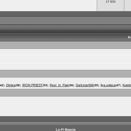
17 833
А
Dimka
IRON PRIEST
Rest_In_Pain
Darkstar666
ilya.uglava
Kotel
42
),
(
38
),
(
53
),
(
36
),
(
35
),
(
47
),
Lo-Fi Версія