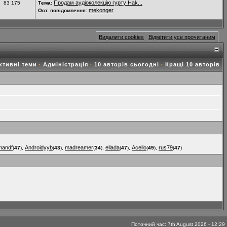
Продам аудіоколекцію гурту Hak...
83 175
Тема:
mekonger
Ост. повідомлення:
Видалити cookies
Відмітити усе прочитаним
·
ктивні теми
Адміністрація
10 авторів сьогодні
Кращі 10 авторів
·
·
·
mandf
Androidyyb
madreamer
ellada
Acello
rus79
(
47
),
(
43
),
(
34
),
(
47
),
(
49
),
(
47
)
Поточний час: 7th August 2026 - 12:29