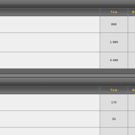
Тем
В
898
1 980
4 486
Тем
В
170
33