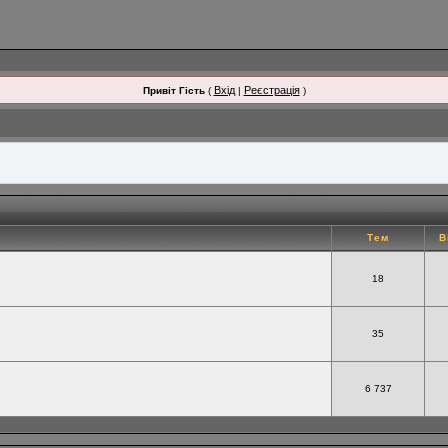
Вхід
Реєстрація
Привіт Гість
(
|
)
Тем
В
18
35
6 737