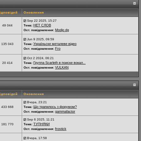
ідповідей
Оновлення
Sep 22 2025, 15:27
НЕТ СЛОВ
49 044
Тема:
Modjo dg
Ост. повідомлення:
Jun 9 2025, 09:59
Україньске металеве відео
135 043
Тема:
Fro
Ост. повідомлення:
Oct 2 2024, 06:21
Группа Scarleth в поиске вокал...
20 414
Тема:
VULKAN
Ост. повідомлення:
ідповідей
Оновлення
Вчора, 23:21
Що трапилось з форумом?
433 668
Тема:
gammafactor
Ост. повідомлення:
Sep 6 2025, 11:21
ТУПНЯКИ
181 770
Тема:
frostick
Ост. повідомлення:
Вчора, 17:58