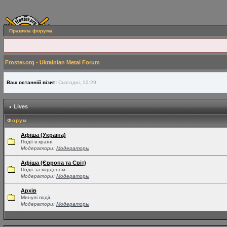
Правила форума
Froster.org - Ukrainian Metal Forum
Ваш останній візит:
Сьогодні, 12:29
Lives
Форум
Афіша (Україна)
Події в країні.
Модератори:
Модераторы
Афіша (Європа та Світ)
Події за кордоном.
Модератори:
Модераторы
Архів
Минулі події.
Модератори:
Модераторы