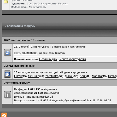
Продаж та обмін.
Підфоруми:
СD & DVD
,
Інструменти
,
Послуги
Модератори:
Модераторы
Статистика форуму
1672 чол. за останні 15 хвилин
1670
гостей,
2
користувачів і,
0
прихованих користувачів
leonf
soundcheck
,
, Google.com, Uknown
Останніх діях
Іменах користувачів
Повний список по:
,
Сьогоднішні іменинники
18
користувачів святкують сьогодні свій день народження
ERYC
Sir Duke
zaratustra
Димон
Kerk
Масята
Dimas
(
45
),
(
43
),
(
52
),
(
38
),
(
42
),
(
43
),
(
Статистика форуму
На форумі
2 621 799
повідомлень
Зареєстровано
21 528
користувачів
dzhuli
Вітаємо новачка на ім'я
Рекорд активності - 18 625 відвідувачів, був зафіксований Mar 29 2026, 08:32