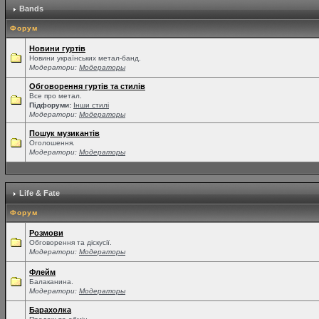
Bands
Форум
Новини гуртів
Новини українських метал-банд.
Модератори:
Модераторы
Обговорення гуртів та стилів
Все про метал.
Підфоруми:
Інши стилі
Модератори:
Модераторы
Пошук музикантів
Оголошення.
Модератори:
Модераторы
Life & Fate
Форум
Розмови
Обговорення та діскусії.
Модератори:
Модераторы
Флейм
Балаканина.
Модератори:
Модераторы
Барахолка