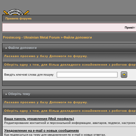
Правила форума
Привіт 
Froster.org - Ukrainian Metal Forum
> Файли допомоги
Файли допомоги
Ласкаво просимо у базу Допомоги по форуму.
Оберіть одну з тем, для більш докладного ознайомлення з роботою фо
Введіть ключові слова для пошуку
Оберіть тему
Ласкаво просимо у базу Допомоги по форуму.
Оберіть одну з тем, для більш докладного ознайомлення з роботою фо
Ваша панель управления (Мой профиль)
Редактирование контактной и персональной информации, аватаров, подписи, настроек
Уведомление на e-mail о новых сообщениях
Как подписаться на тему для уведомления по e-mail о новых ответах.