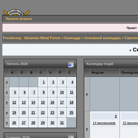
Правила форума
Привіт 
Froster.org - Ukrainian Metal Forum
>
Календар
>
Основной календарь
> Серпен
Се
«
Липень 2026
Календар подій
Н
П
В
С
Ч
П
С
Неділя
Понеділо
»
1
2
3
4
»
5
6
7
8
9
10
11
»
»
12
13
14
15
16
17
18
»
19
20
21
22
23
24
25
2
»
26
27
28
29
30
31
14 іменинників
15 іменин
»
Серпень 2026