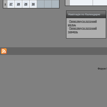
»
27
28
29
30
Навігація по Календарю
Переглянути поточний
·
місяць
Переглянути поточний
·
тиждень
Форум