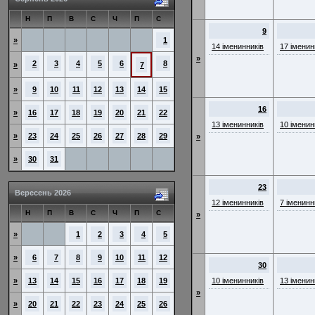
Н
П
В
С
Ч
П
С
9
»
1
14 іменинників
17 іменин
»
2
3
4
5
6
8
»
7
»
9
10
11
12
13
14
15
16
»
16
17
18
19
20
21
22
13 іменинників
10 іменин
»
23
24
25
26
27
28
29
»
»
30
31
23
Вересень 2026
12 іменинників
7 іменинн
Н
П
В
С
Ч
П
С
»
»
1
2
3
4
5
»
6
7
8
9
10
11
12
30
»
13
14
15
16
17
18
19
10 іменинників
13 іменин
»
»
20
21
22
23
24
25
26