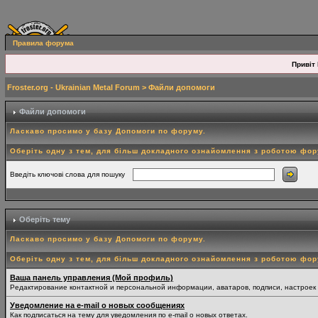
Правила форума
Привіт 
Froster.org - Ukrainian Metal Forum
> Файли допомоги
Файли допомоги
Ласкаво просимо у базу Допомоги по форуму.
Оберіть одну з тем, для більш докладного ознайомлення з роботою фо
Введіть ключові слова для пошуку
Оберіть тему
Ласкаво просимо у базу Допомоги по форуму.
Оберіть одну з тем, для більш докладного ознайомлення з роботою фо
Ваша панель управления (Мой профиль)
Редактирование контактной и персональной информации, аватаров, подписи, настроек
Уведомление на e-mail о новых сообщениях
Как подписаться на тему для уведомления по e-mail о новых ответах.