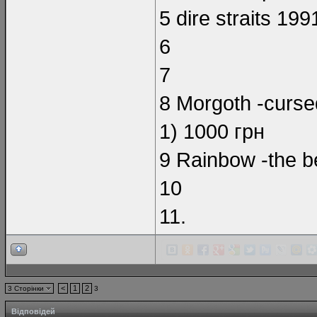
5 dire straits 19
6
7
8 Morgoth -curse
1) 1000 грн
9 Rainbow -the be
10
11.
<
1
2
3 Сторінки
3
Відповідей