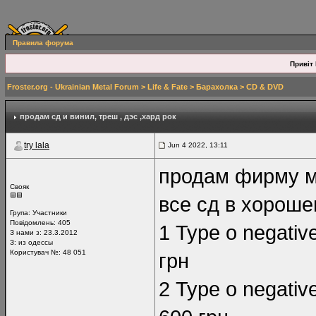
Правила форума
Привіт 
Froster.org - Ukrainian Metal Forum
>
Life & Fate
>
Барахолка
>
СD & DVD
продам сд и винил
, треш , дэс ,хард рок
try lala
Jun 4 2022, 13:11
продам фирму ме
Свояк
все сд в хороше
Група:
Участники
Повідомлень:
405
1 Type o negativ
З нами з: 23.3.2012
З: из одессы
Користувач №: 48 051
грн
2 Type o negat