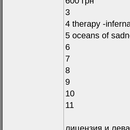
600 грн
3
4 therapy -infern
5 oceans of sadn
6
7
8
9
10
11
лицензия и лева