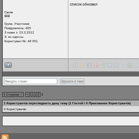
список обновил
Свояк
Група:
Участники
Повідомлень:
405
З нами з: 23.3.2012
З: из одессы
Користувач №: 48 051
<
1
2
3 Сторінки
3
1 Користувачів переглядають дану тему (1 Гостей і 0 Прихованих Користувачів)
0 Користувачів: