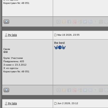
Користувач №: 48 051
try lala
Mar 19 2026, 23:55
the best
Свояк
Група:
Участники
Повідомлень:
405
З нами з: 23.3.2012
З: из одессы
Користувач №: 48 051
try lala
Jun 2 2026, 23:12