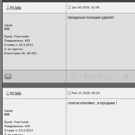
try lala
Jan 30 2026, 01:06
проданые позиции удалил
Свояк
Група:
Участники
Повідомлень:
405
З нами з: 23.3.2012
З: из одессы
Користувач №: 48 051
try lala
Feb 21 2026, 00:23
список обновил , в продаже !
Свояк
Група:
Участники
Повідомлень:
405
З нами з: 23.3.2012
З: из одессы