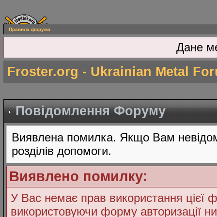
Правила форума
Дане м
Froster.org - Ukrainian Metal Fo
Повідомлення Форуму
Виявлена помилка. Якщо Вам невідом
розділів допомоги.
Виявлено помилку:
У Вас немає прав використання цієї ф
використовуючи форму авторизації ни