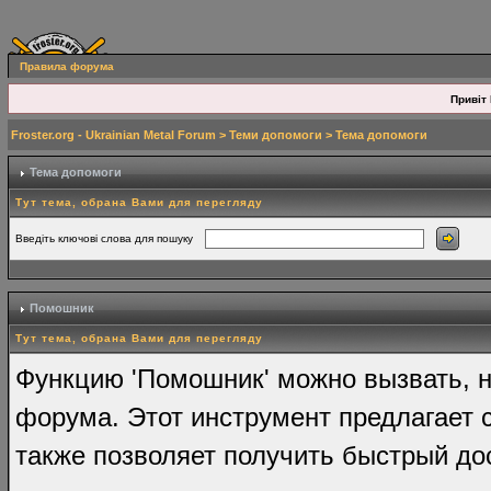
Правила форума
Привіт 
Froster.org - Ukrainian Metal Forum
>
Теми допомоги
> Тема допомоги
Тема допомоги
Тут тема, обрана Вами для перегляду
Введіть ключові слова для пошуку
Помошник
Тут тема, обрана Вами для перегляду
Функцию 'Помошник' можно вызвать, н
форума. Этот инструмент предлагает 
также позволяет получить быстрый до