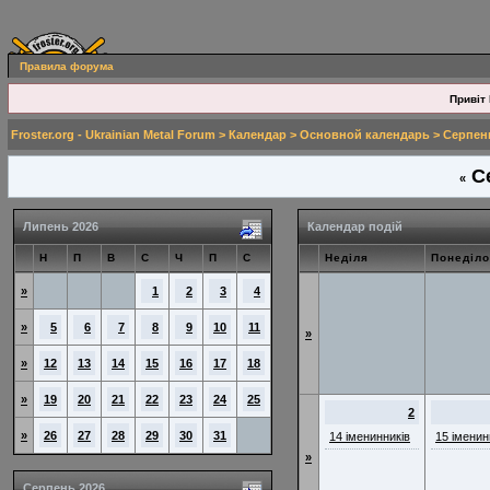
Правила форума
Привіт 
Froster.org - Ukrainian Metal Forum
>
Календар
>
Основной календарь
> Серпен
Се
«
Липень 2026
Календар подій
Н
П
В
С
Ч
П
С
Неділя
Понеділо
»
1
2
3
4
»
5
6
7
8
9
10
11
»
»
12
13
14
15
16
17
18
»
19
20
21
22
23
24
25
2
»
26
27
28
29
30
31
14 іменинників
15 іменин
»
Серпень 2026