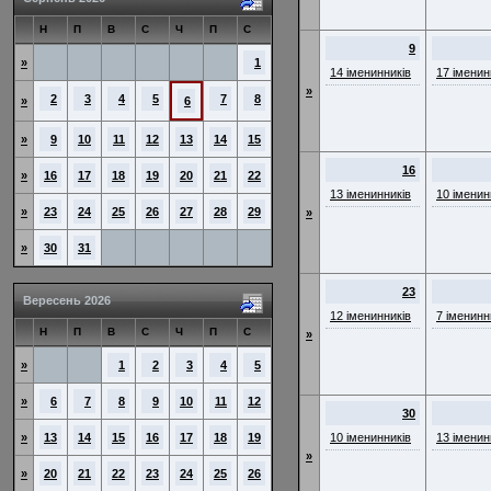
Н
П
В
С
Ч
П
С
9
»
1
14 іменинників
17 іменин
»
2
3
4
5
7
8
»
6
»
9
10
11
12
13
14
15
16
»
16
17
18
19
20
21
22
13 іменинників
10 іменин
»
23
24
25
26
27
28
29
»
»
30
31
23
Вересень 2026
12 іменинників
7 іменинн
Н
П
В
С
Ч
П
С
»
»
1
2
3
4
5
»
6
7
8
9
10
11
12
30
»
13
14
15
16
17
18
19
10 іменинників
13 іменин
»
»
20
21
22
23
24
25
26