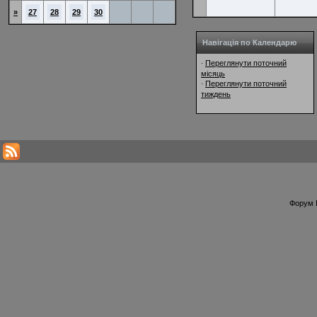
»
27
28
29
30
Навігація по Календарю
Переглянути поточний
·
місяць
Переглянути поточний
·
тиждень
Форум