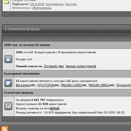
Продаж та обмін.
Підфоруми:
СD & DVD
,
Інструменти
,
Послуги
Модератори:
Модераторы
Статистика форуму
1083 чол. за останні 15 хвилин
1083
гостей,
0
користувачів і,
0
прихованих користувачів
Google.com
Останніх діях
Іменах користувачів
Повний список по:
,
Сьогоднішні іменинники
12
користувачів святкують сьогодні свій день народження
Berzerker
(N)UTOPIA
PAGAN LORD
PAGAN VARG
Трупоруб
(
49
),
(
40
),
(
40
),
(
40
),
(
Статистика форуму
На форумі
2 621 797
повідомлень
Зареєстровано
21 528
користувачів
dzhuli
Вітаємо новачка на ім'я
Рекорд активності - 18 625 відвідувачів, був зафіксований Mar 29 2026, 08:32