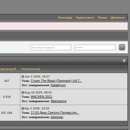
Календар
Користувачі
Пошук
Допомога
ідповідей
Оновлення
Jun 3 2026, 18:27
Crown The Beast (Denmark) UA T...
347
Тема:
Kataklysm
Ост. повідомлення:
Aug 18 2025, 08:51
WACKEN 2021
3 518
Тема:
Маргарита
Ост. повідомлення:
Apr 2 2026, 23:52
17.03 День Святого Патріка під...
411 184
Тема:
twistman
Ост. повідомлення: