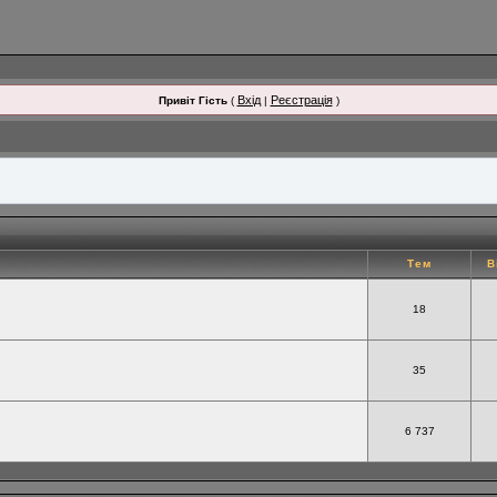
Вхід
Реєстрація
Привіт Гість
(
|
)
Тем
В
18
35
6 737