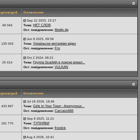
ідповідей
Оновлення
Sep 22 2025, 15:27
НЕТ СЛОВ
49 044
Тема:
Modjo dg
Ост. повідомлення:
Jun 9 2025, 09:59
Україньске металеве відео
135 043
Тема:
Fro
Ост. повідомлення:
Oct 2 2024, 06:21
Группа Scarleth в поиске вокал...
20 414
Тема:
VULKAN
Ост. повідомлення:
ідповідей
Оновлення
Jul 19 2026, 18:46
Girls In Your Town - Anonymous...
433 667
Тема:
Carcass666
Ост. повідомлення:
Sep 6 2025, 11:21
ТУПНЯКИ
181 770
Тема:
frostick
Ост. повідомлення:
Aug 4 2026, 10:41