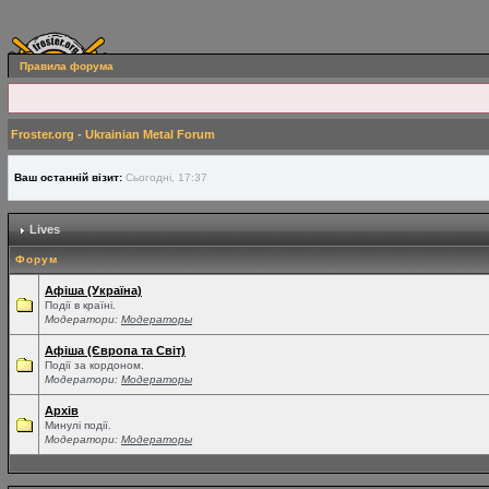
Правила форума
Froster.org - Ukrainian Metal Forum
Ваш останній візит:
Сьогодні, 17:37
Lives
Форум
Афіша (Україна)
Події в країні.
Модератори:
Модераторы
Афіша (Європа та Світ)
Події за кордоном.
Модератори:
Модераторы
Архів
Минулі події.
Модератори:
Модераторы