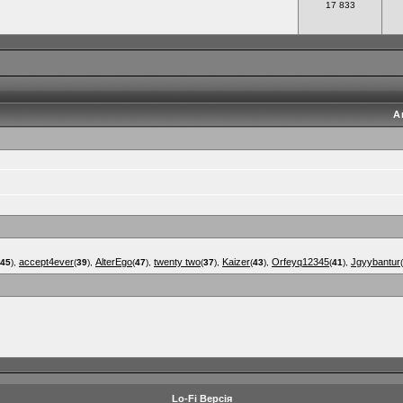
17 833
А
accept4ever
AlterEgo
twenty two
Kaizer
Orfeyq12345
Jgyybantur
45
),
(
39
),
(
47
),
(
37
),
(
43
),
(
41
),
(
Lo-Fi Версія