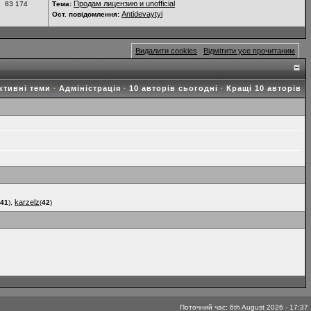
Продам лицензию и unofficial
83 174
Тема:
Antidevaytyi
Ост. повідомлення:
Видалити cookies
Відмітити усе прочитаним
·
ктивні теми
Адміністрація
10 авторів сьогодні
Кращі 10 авторів
·
·
·
karzelz
41
),
(
42
)
Поточний час: 6th August 2026 - 17:37