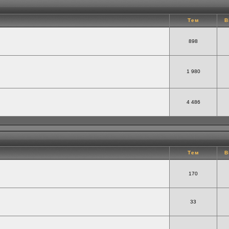
Тем
В
898
1 980
4 486
Тем
В
170
33