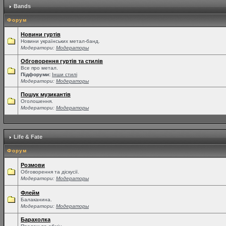
Bands
Форум
Новини гуртів
Новини українських метал-банд.
Модератори:
Модераторы
Обговорення гуртів та стилів
Все про метал.
Підфоруми:
Інши стилі
Модератори:
Модераторы
Пошук музикантів
Оголошення.
Модератори:
Модераторы
Life & Fate
Форум
Розмови
Обговорення та діскусії.
Модератори:
Модераторы
Флейм
Балаканина.
Модератори:
Модераторы
Барахолка