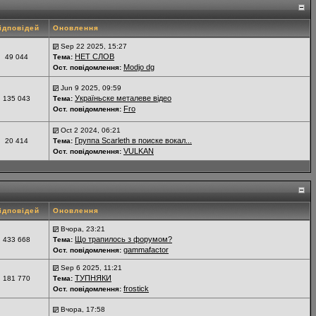
ідповідей
Оновлення
Sep 22 2025, 15:27
НЕТ СЛОВ
49 044
Тема:
Modjo dg
Ост. повідомлення:
Jun 9 2025, 09:59
Україньске металеве відео
135 043
Тема:
Fro
Ост. повідомлення:
Oct 2 2024, 06:21
Группа Scarleth в поиске вокал...
20 414
Тема:
VULKAN
Ост. повідомлення:
ідповідей
Оновлення
Вчора, 23:21
Що трапилось з форумом?
433 668
Тема:
gammafactor
Ост. повідомлення:
Sep 6 2025, 11:21
ТУПНЯКИ
181 770
Тема:
frostick
Ост. повідомлення:
Вчора, 17:58