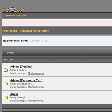
Правила форума
Froster.org - Ukrainian Metal Forum
Ваш останній візит:
Сьогодні, 04:11
Lives
Форум
Афіша (Україна)
Події в країні.
Модератори:
Модераторы
Афіша (Європа та Світ)
Події за кордоном.
Модератори:
Модераторы
Архів
Минулі події.
Модератори:
Модераторы