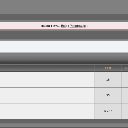
Вхід
Реєстрація
Привіт Гість
(
|
)
Тем
В
18
35
6 737