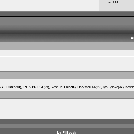
17 833
А
Dimka
IRON PRIEST
Rest_In_Pain
Darkstar666
ilya.uglava
Kotel
42
),
(
38
),
(
53
),
(
36
),
(
35
),
(
47
),
Lo-Fi Версія