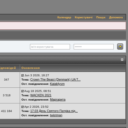
Календар
Користувачі
Пошук
Допомога
ідповідей
Оновлення
Jun 3 2026, 18:27
Crown The Beast (Denmark) UA T...
347
Тема:
Kataklysm
Ост. повідомлення:
Aug 18 2025, 08:51
WACKEN 2021
3 518
Тема:
Маргарита
Ост. повідомлення:
Apr 2 2026, 23:52
17.03 День Святого Патріка під...
411 184
Тема:
twistman
Ост. повідомлення: