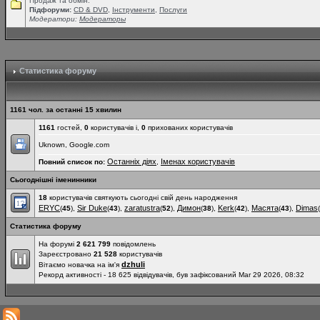
Продаж та обмін.
Підфоруми:
СD & DVD
,
Інструменти
,
Послуги
Модератори:
Модераторы
Статистика форуму
1161 чол. за останні 15 хвилин
1161
гостей,
0
користувачів і,
0
прихованих користувачів
Uknown, Google.com
Останніх діях
Іменах користувачів
Повний список по:
,
Сьогоднішні іменинники
18
користувачів святкують сьогодні свій день народження
ERYC
Sir Duke
zaratustra
Димон
Kerk
Масята
Dimas
(
45
),
(
43
),
(
52
),
(
38
),
(
42
),
(
43
),
(
Статистика форуму
На форумі
2 621 799
повідомлень
Зареєстровано
21 528
користувачів
dzhuli
Вітаємо новачка на ім'я
Рекорд активності - 18 625 відвідувачів, був зафіксований Mar 29 2026, 08:32