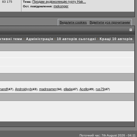
Продам аудіоколекцію гурту Hak...
83 175
Тема:
mekonger
Ост. повідомлення:
Видалити cookies
Відмітити усе прочитаним
·
ктивні теми
Адміністрація
10 авторів сьогодні
Кращі 10 авторів
·
·
·
mandf
Androidyyb
madreamer
ellada
Acello
rus79
(
47
),
(
43
),
(
34
),
(
47
),
(
49
),
(
47
)
Поточний час: 7th August 2026 - 04:11