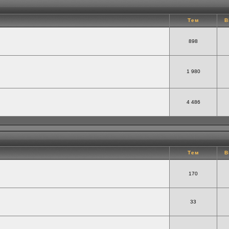
Тем
В
898
1 980
4 486
Тем
В
170
33