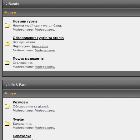
Bands
Форум
Новини гуртів
Новини українських метал-банд.
Модератори:
Модераторы
Обговорення гуртів та стилів
Все про метал.
Підфоруми:
Інши стилі
Модератори:
Модераторы
Пошук музикантів
Оголошення.
Модератори:
Модераторы
Life & Fate
Форум
Розмови
Обговорення та діскусії.
Модератори:
Модераторы
Флейм
Балаканина.
Модератори:
Модераторы
Барахолка