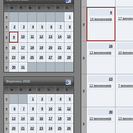
Н
П
В
С
Ч
П
С
9
»
1
17 іменин
14 іменинників
»
»
2
3
4
5
6
7
8
10
11
12
13
14
15
»
9
16
»
16
17
18
19
20
21
22
13 іменинників
10 іменин
»
23
24
25
26
27
28
29
»
»
30
31
23
Вересень 2026
12 іменинників
7 іменинн
Н
П
В
С
Ч
П
С
»
»
1
2
3
4
5
»
6
7
8
9
10
11
12
30
»
13
14
15
16
17
18
19
10 іменинників
13 іменин
»
»
20
21
22
23
24
25
26