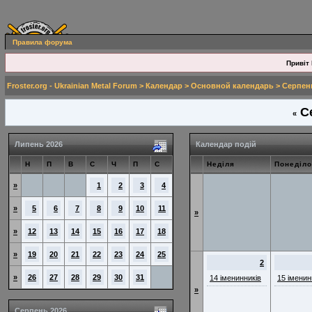
Правила форума
Привіт 
Froster.org - Ukrainian Metal Forum
>
Календар
>
Основной календарь
> Серпен
Се
«
Липень 2026
Календар подій
Н
П
В
С
Ч
П
С
Неділя
Понеділо
»
1
2
3
4
»
5
6
7
8
9
10
11
»
»
12
13
14
15
16
17
18
»
19
20
21
22
23
24
25
2
»
26
27
28
29
30
31
14 іменинників
15 іменин
»
Серпень 2026