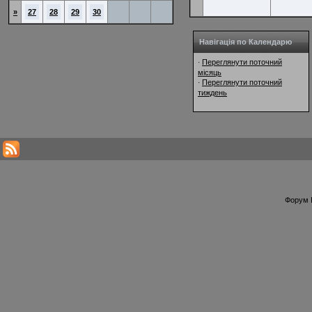
»
27
28
29
30
Навігація по Календарю
Переглянути поточний
·
місяць
Переглянути поточний
·
тиждень
Форум