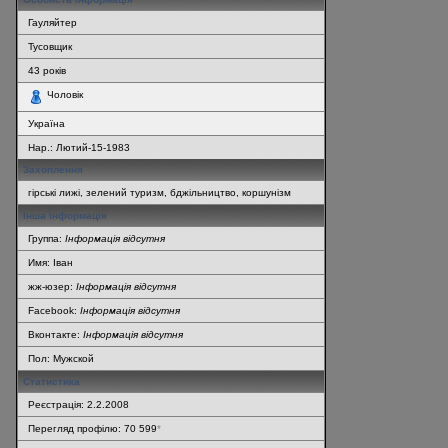
Гауляйтер
Тусовщик
43
років
Чоловік
Україна
Нар.:
Лютий-15-1983
Захоплення
гірські лижі, зелений туризм, бджільництво, коршунізм
Інша інформація
Группа:
Інформація відсутня
Имя: Іван
жж-юзер:
Інформація відсутня
Facebook:
Інформація відсутня
Вконтакте:
Інформація відсутня
Пол: Мужской
Статистика
Реєстрація: 2.2.2008
Перегляд профілю: 70 599
*