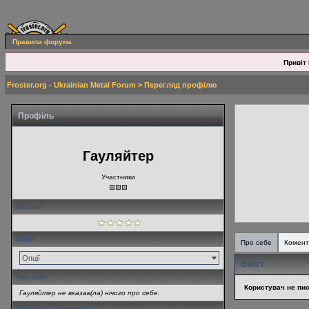
Правила форума
Привіт 
Froster.org - Ukrainian Metal Forum
> Перегляд профілю
Профіль
Гауляйтер
Участники
Рейтинг
Опції
Про себе
Комент
Опції
Вміст
Про себе
Користувач не пис
Гауляйтер не вказав(ла) нічого про себе.
Особиста інформація