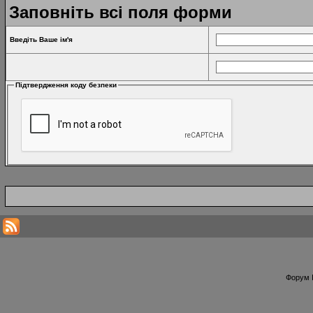
Заповніть всі поля форми
Введіть Ваше ім'я
Підтвердження коду безпеки
Форум