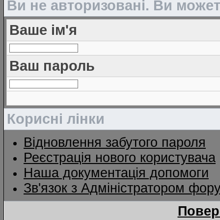
Ви не авторизовані. Ви може
Ваше ім'я
Ваш пароль
Корисні лінки
Відновлення забутого пароля
Реєстрація нового користувача
Наша документація допомоги
Зв'язок з Адміністратором фор
Повер