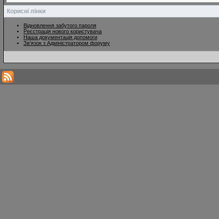
Корисні лінки
Відновлення забутого пароля
Реєстрація нового користувача
Наша документація допомоги
Зв'язок з Адміністратором форуму