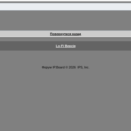
Повернутися назад
Lo-Fi Версія
Форум
IP.Board
© 2026
IPS, Inc
.