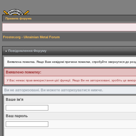
Правила форума
Froster.org - Ukrainian Metal Forum
Повідомлення Форуму
Виявлена помилка. Якщо Вам невідомі причини помилки, спробуйте звернутися до розд
Виявлено помилку:
У Вас немає прав використання цієї функції. Якщо Ви не авторизовані, зробіть це вико
Ви не авторизовані. Ви можете авторизуватися нижче.
Ваше ім'я
Ваш пароль