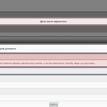
Дане меню відключено
ілів допомоги.
ристовуючи форму авторизації нижче, а потім повторите спробу, якщо це доступно.