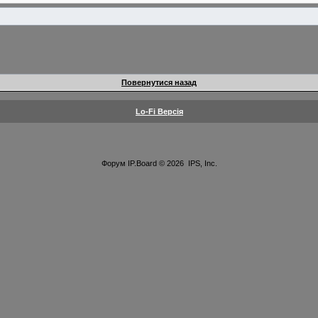
Повернутися назад
Lo-Fi Версія
Форум
IP.Board
© 2026
IPS, Inc
.