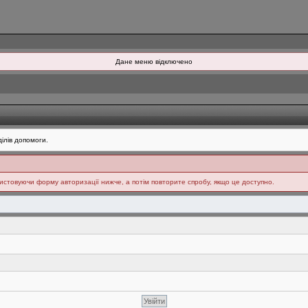
Дане меню відключено
ілів допомоги.
ристовуючи форму авторизації нижче, а потім повторите спробу, якщо це доступно.