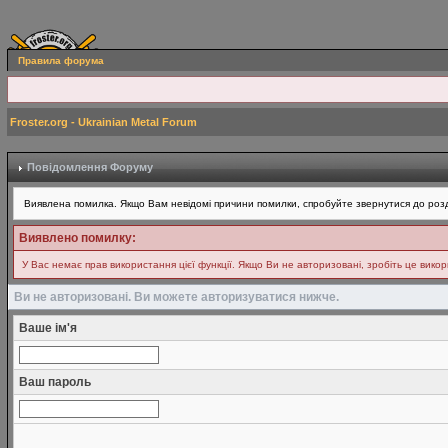
Правила форума
Froster.org - Ukrainian Metal Forum
Повідомлення Форуму
Виявлена помилка. Якщо Вам невідомі причини помилки, спробуйте звернутися до розд
Виявлено помилку:
У Вас немає прав використання цієї функції. Якщо Ви не авторизовані, зробіть це вико
Ви не авторизовані. Ви можете авторизуватися нижче.
Ваше ім'я
Ваш пароль