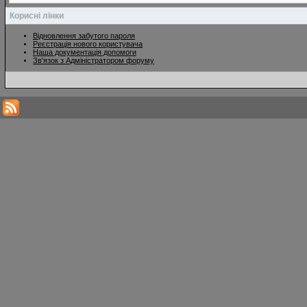
Корисні лінки
Відновлення забутого пароля
Реєстрація нового користувача
Наша документація допомоги
Зв'язок з Адміністратором форуму