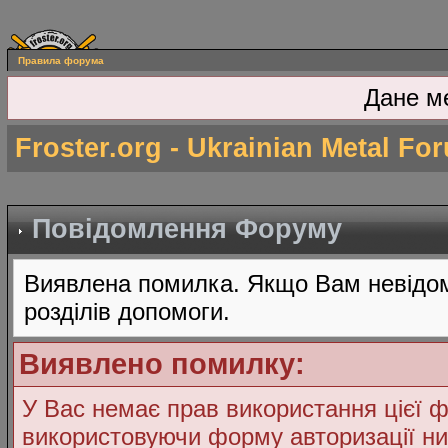
Правила форума
Дане м
Froster.org - Ukrainian Metal Fo
Повідомлення Форуму
Виявлена помилка. Якщо Вам невідом
розділів допомоги.
Виявлено помилку:
У Вас немає прав використання цієї ф
використовуючи форму авторизації ни